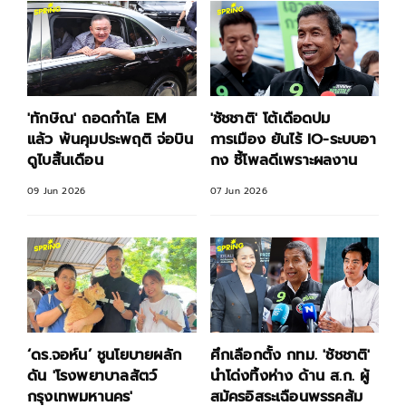
'ทักษิณ' ถอดกำไล EM
'ชัชชาติ' โต้เดือดปม
แล้ว พ้นคุมประพฤติ จ่อบิน
การเมือง ยันไร้ IO-ระบบอา
ดูไบสิ้นเดือน
กง ชี้โพลดีเพราะผลงาน
09 Jun 2026
07 Jun 2026
‘ดร.จอห์น’ ชูนโยบายผลัก
ศึกเลือกตั้ง กทม. 'ชัชชาติ'
ดัน 'โรงพยาบาลสัตว์
นำโด่งทิ้งห่าง ด้าน ส.ก. ผู้
กรุงเทพมหานคร'
สมัครอิสระเฉือนพรรคส้ม