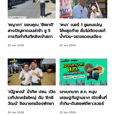
'ชญาภา' ขอบคุณ 'ชัชชาติ'
'พนา' เบอร์ 1 ชูแคมเปญ
สางปัญหาถนนล่าช้า ชู 5
โค้งสุดท้าย ลั่นไม่ตัดงบแก้
ภารกิจทำทันทีหลังเข้าสภา
น้ำท่วม-จราจรดอนเมือง
25 Jun 2026
25 Jun 2026
'ณัฐพงษ์' นำทัพ ปชน. เปิด
เจาะบทบาท ส.ก. หนุน
เวทีปราศรัยใหญ่ ดัน 'อิทธิ
เศรษฐกิจฐานราก เปิดพื้นที่
วัฒน์' ชิงนายกเมืองพัทยา
ทำกิน-ดันซอฟต์พาวเวอร์
24 Jun 2026
23 Jun 2026