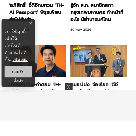
'อภิสิทธิ์' จี้ดีอีทบทวน 'TH-
รู้จัก ส.ก. สมาชิกสภา
AI Passport' พิรุธเพียบ
กรุงเทพมหานคร ทำหน้าที่
ส่อไม่คุ้มค่า
อะไร มีอำนาจแค่ไหน
×
30 May 2026
30 May 2026
เราใช้คุกกี้
เพื่อให้
เว็บไซต์
ทำงานได้ดี
ขึ้น
เพิ่มเติม
ยอมรับ
ตั้งค่า
เทียบคำถาม-คำตอบ TH-
กมธ.ปปง. จ่อเรียก 'ดีอี
AI Passport ปลอดโกง
กรมบัญชีกลาง ปปง.' แจง
หรือ ไม่โปร่งใส?
ข้อกังขา TH-AI Passport
29 May 2026
29 May 2026