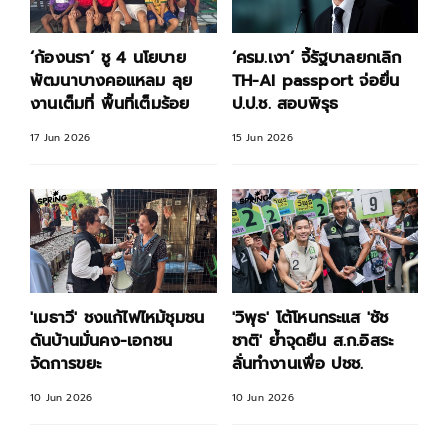
‘ก้องนรา’ ชู 4 นโยบาย
‘ครม.เงา’ จี้รัฐบาลยกเลิก
พัฒนาบางคอแหลม ลุย
TH-AI passport จ่อยื่น
งานเต็มที่ พื้นที่เต็มร้อย
ป.ป.ช. สอบพิรุธ
17 Jun 2026
15 Jun 2026
'เมธาวี' ชงแก้ไฟไหม้ชุมชน
'วิพุธ' โต้โหนกระแส 'ชัช
ดันบ้านมั่นคง-เอกชน
ชาติ' ย้ำจุดยืน ส.ก.อิสระ
จัดการขยะ
ลั่นทำงานเพื่อ ปชช.
10 Jun 2026
10 Jun 2026