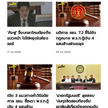
'กังฟู' จี้งบกลาโหมต้องถึง
มติศาล รธน. 7:2 ชี้ไม่ขัด
แนวหน้า ไม่ใช่หยุดในห้อง
กฎหมาย พ.ร.ก.กู้เงิน 4
แอร์
แสนล้านผ่านฉลุย
17 Jul 2026
09 Jul 2026
เปิด 3 แนวทางคำวินิจฉัย
'นายกรัฐมนตรี' ลุยสอบ
ศาล รธน. ชี้ชะตา พ.ร.ก.กู้
'ปมทุจริตสอบท้องถิ่น'
เงิน 4 แสนล้าน
เอาผิดผู้เกี่ยวข้องทุกระดับ