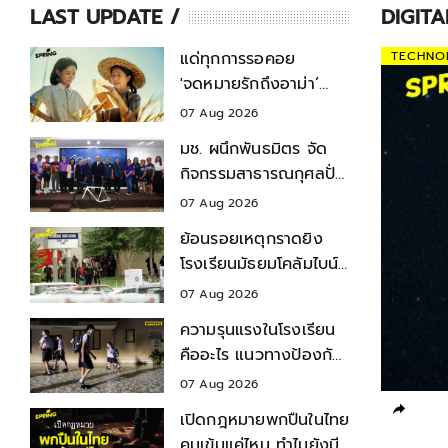
LAST UPDATE
DIGIT
แด่ทุกการรอคอย
TECHNO
'จดหมายรักถึงอาม่า’
เรื่องราวของการ
07 Aug 2026
พลัดพรากที่ร้อยรัดกัน
มช. ผนึกพันธมิตร จัด
ด้วยจดหมายข้ามแผ่นดิน
กิจกรรมสาธารณกุศลปั่น
เพื่อน้อง กรุงเทพฯ-
07 Aug 2026
เชียงใหม่ ครั้งที่ 9
ย้อนรอยเหตุกราดยิง
โรงเรียนมัธยมโคลัมไบน์
ปี 1999 สำรวจบาดแผล
07 Aug 2026
- ผลกระทบ
ความรุนแรงในโรงเรียน
คืออะไร แนวทางป้องกัน-
แก้ไข ก่อนเกิดเหตุไม่คาด
07 Aug 2026
คิด
เปิดกฎหมายพกปืนในไทย
คุมเข้มแค่ไหน ทำไมยังมี