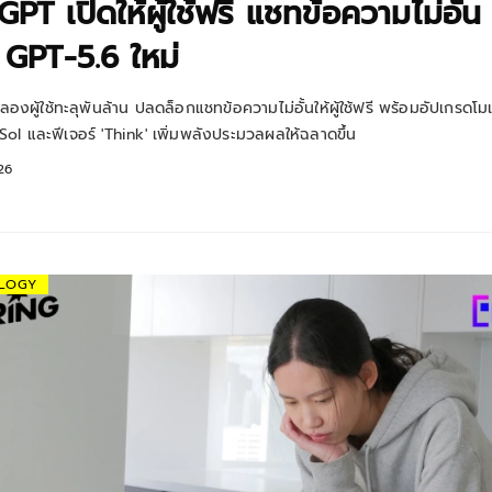
PT เปิดให้ผู้ใช้ฟรี แชทข้อความไม่อั้น
MOVIE-SERIES
MOVIE-SERIES
 GPT-5.6 ใหม่
งผู้ใช้ทะลุพันล้าน ปลดล็อกแชทข้อความไม่อั้นให้ผู้ใช้ฟรี พร้อมอัปเกรดโ
ol และฟีเจอร์ 'Think' เพิ่มพลังประมวลผลให้ฉลาดขึ้น
26
แด่ทุกการรอคอย 'จดหมายรักถึงอาม่
'A Love Other Than
LOGY
า’ เรื่องราวของการพลัดพรากที่ร้อย
ความสัมพันธ์ 10 ปี 
รัดกันด้วยจดหมายข้ามแผ่นดิน
ชีวิตเสมอไป
07 Aug 2026
06 Aug 2026