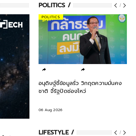
POLITICS
POLITICS
PO
าย' หารือเต็มคณะ
อนุดิษฐ์ชี้ข้อมูลรั่ว วิกฤตความมั่นคง
รัฐ
 สานต่อความ
ชาติ จี้รัฐปิดช่องโหว่
เซ็น
กลุ่
06 Aug 2026
05 A
LIFESTYLE