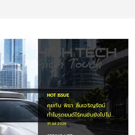
HOT ISSUE
คุุยกับ พิธา ลิ้มเจริญรัตน์
ทำไมรถยนต์ไร้คนขับยังไปไม่
ทั่วโลก?
31 Jul 2026