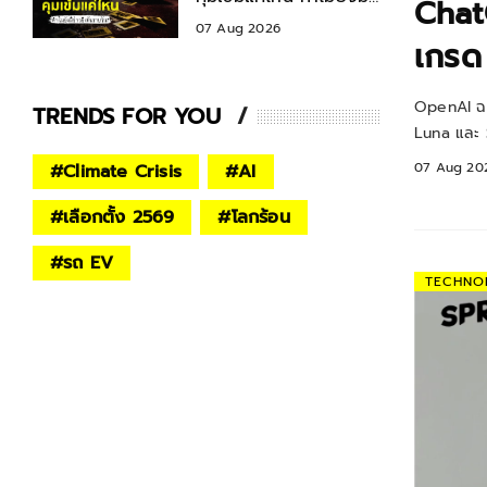
ChatG
ข่าวยิงกันรายวัน ?
07 Aug 2026
SPRING-LIFE
เกรด
OpenAI ฉลอ
TRENDS FOR YOU
Luna และ S
07 Aug 20
#
Climate Crisis
#
AI
#
เลือกตั้ง 2569
#
โลกร้อน
#
รถ EV
เหตุผลที่ธรรมชาติช่วยเยียวยาใจ พา
TECHNO
เรากลับมาพบตัวเองอีกครั้ง
05 Aug 2026