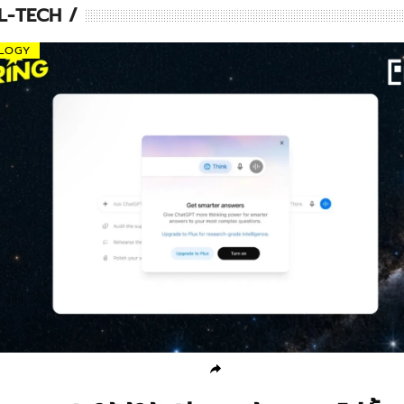
AL-TECH
LOGY
POLITICS
POLITICS
ดร.จอห์น เปิด 4 จุดอ่อนงบ กทม. มี
'อนุทิน-มิน อ่อง หล่
งบแต่ใช้ไม่ทัน ประชาชนต้องรอ
ลงนาม MOU 3 ฉบับ
ร่วมมือทวิภาคี
04 Aug 2026
06 Aug 2026