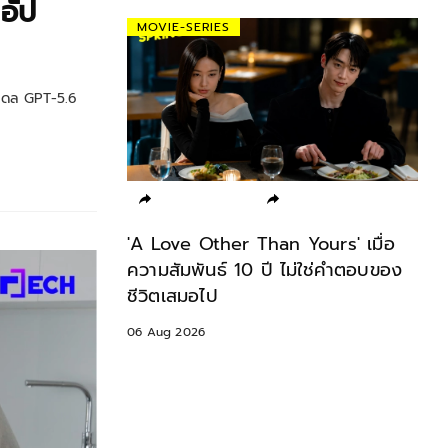
 อัป
SPRING-LIFE
SP
มเดล GPT-5.6
 Yours' เมื่อ
ทำไม ‘T-Beauty’ เครื่องสำอาง
เหต
ไม่ใช่คำตอบของ
แบรนด์ไทย ครองใจผู้บริโภคในอาเซียน
เรา
05 Aug 2026
05 A