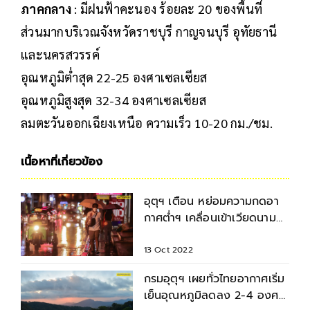
ภาคกลาง
: มีฝนฟ้าคะนอง ร้อยละ 20 ของพื้นที่
ส่วนมากบริเวณจังหวัดราชบุรี กาญจนบุรี อุทัยธานี
และนครสวรรค์
อุณหภูมิต่ำสุด 22-25 องศาเซลเซียส
อุณหภูมิสูงสุด 32-34 องศาเซลเซียส
ลมตะวันออกเฉียงเหนือ ความเร็ว 10-20 กม./ชม.
เนื้อหาที่เกี่ยวข้อง
อุตุฯ เตือน หย่อมความกดอา
กาศต่ำฯ เคลื่อนเข้าเวียดนาม
กระทบไทย มีฝนเพิ่ม
13 Oct 2022
กรมอุตุฯ เผยทั่วไทยอากาศเริ่ม
เย็นอุณหภูมิลดลง 2-4 องศา