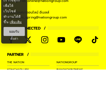
เราใช้คุกกี้
springnews_online@nationgroup.com
เพื่อให้
เว็บไซต์
ติดต่อโฆษณาออนไลน์
อีเมลล์
ทำงานได้ดี
teamsales_spring@nationgroup.com
ขึ้น
เพิ่มเติม
STAY CONNECTED
ยอมรับ
ตั้งค่า
PARTNER
THE NATION
NATIONGROUP
KOMCHADLUEK
BANGKOKBIZNEWS
NATIONTV
SPRINGNEWS
THAINEWSONLINE
TNEWS
THANSETTAKIJ