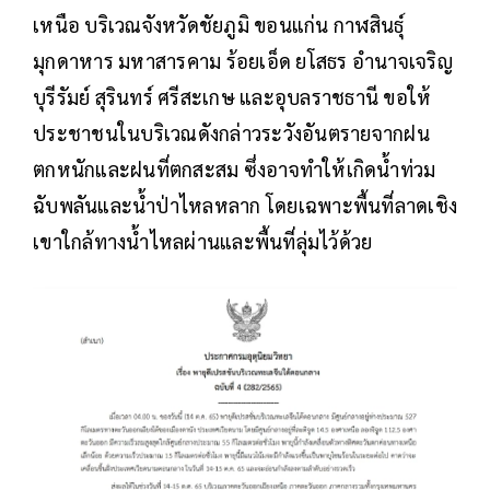
เหนือ บริเวณจังหวัดชัยภูมิ ขอนแก่น กาฬสินธุ์
มุกดาหาร มหาสารคาม ร้อยเอ็ด ยโสธร อำนาจเจริญ
บุรีรัมย์ สุรินทร์ ศรีสะเกษ และอุบลราชธานี ขอให้
ประชาชนในบริเวณดังกล่าวระวังอันตรายจากฝน
ตกหนักและฝนที่ตกสะสม ซึ่งอาจทำให้เกิดน้ำท่วม
ฉับพลันและน้ำป่าไหลหลาก โดยเฉพาะพื้นที่ลาดเชิง
เขาใกล้ทางน้ำไหลผ่านและพื้นที่ลุ่มไว้ด้วย