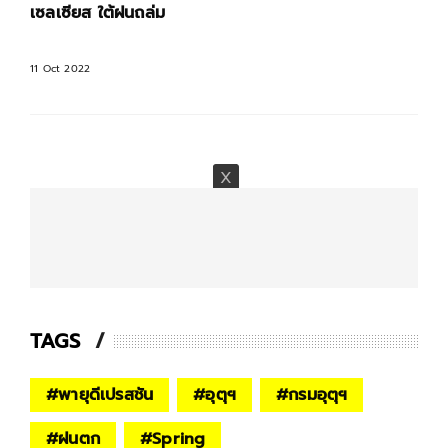
เซลเซียส ใต้ฝนถล่ม
11 Oct 2022
TAGS
#
พายุดีเปรสชัน
#
อุตุฯ
#
กรมอุตุฯ
#
ฝนตก
#
Spring