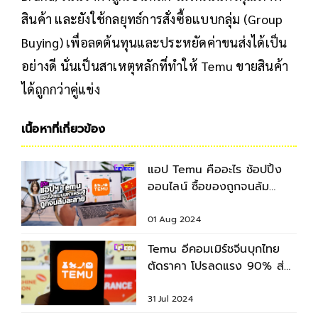
สินค้า และยังใช้กลยุทธ์การสั่งซื้อแบบกลุ่ม (Group
Buying) เพื่อลดต้นทุนและประหยัดค่าขนส่งได้เป็น
อย่างดี นั่นเป็นสาเหตุหลักที่ทำให้ Temu ขายสินค้า
ได้ถูกกว่าคู่แข่ง
เนื้อหาที่เกี่ยวข้อง
แอป Temu คืออะไร ช้อปปิ้ง
ออนไลน์ ซื้อของถูกจนล้ม
ละลาย
01 Aug 2024
Temu อีคอมเมิร์ชจีนบุกไทย
ตัดราคา โปรลดแรง 90% ส่ง
จากจีน 4-9 วัน คืนฟรีใน 90
วัน
31 Jul 2024