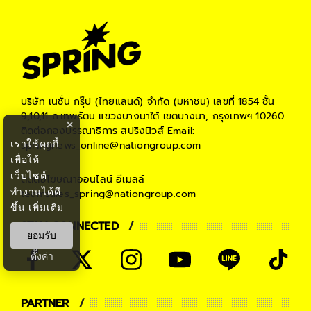
บริษัท เนชั่น กรุ๊ป (ไทยแลนด์) จำกัด (มหาชน)
เลขที่ 1854 ชั้น
9,10,11 ถ.เทพรัตน แขวงบางนาใต้ เขตบางนา, กรุงเทพฯ 10260
×
ติดต่อกองบรรณาธิการ สปริงนิวส์
Email:
เราใช้คุกกี้
springnews_online@nationgroup.com
เพื่อให้
เว็บไซต์
ติดต่อโฆษณาออนไลน์
อีเมลล์
ทำงานได้ดี
teamsales_spring@nationgroup.com
ขึ้น
เพิ่มเติม
STAY CONNECTED
ยอมรับ
ตั้งค่า
PARTNER