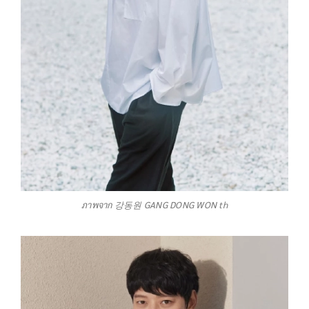
ภาพจาก 강동원 GANG DONG WON th