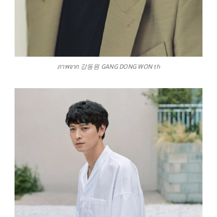
ภาพจาก 강동원 GANG DONG WON th