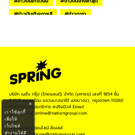
#
ข่าวบันเทิงวันนี้
#
ข่าวบันเทิงล่าสุด
#
ข่าวบันเทิงเกาหลี
#
ข่าวดารา
#
ข่าวดาราเกาหลี
บริษัท เนชั่น กรุ๊ป (ไทยแลนด์) จำกัด (มหาชน)
เลขที่ 1854 ชั้น
9,10,11 ถ.เทพรัตน แขวงบางนาใต้ เขตบางนา, กรุงเทพฯ 10260
×
ติดต่อกองบรรณาธิการ สปริงนิวส์
Email:
เราใช้คุกกี้
springnews_online@nationgroup.com
เพื่อให้
เว็บไซต์
ติดต่อโฆษณาออนไลน์
อีเมลล์
ทำงานได้ดี
teamsales_spring@nationgroup.com