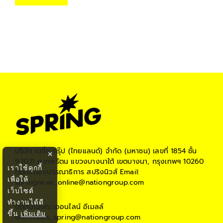
บริษัท เนชั่น กรุ๊ป (ไทยแลนด์) จำกัด (มหาชน)
เลขที่ 1854 ชั้น
×
9,10,11 ถ.เทพรัตน แขวงบางนาใต้ เขตบางนา, กรุงเทพฯ 10260
เราใช้คุกกี้
ติดต่อกองบรรณาธิการ สปริงนิวส์
Email:
เพื่อให้
springnews_online@nationgroup.com
เว็บไซต์
ทำงานได้ดี
ติดต่อโฆษณาออนไลน์
อีเมลล์
ขึ้น
เพิ่มเติม
teamsales_spring@nationgroup.com