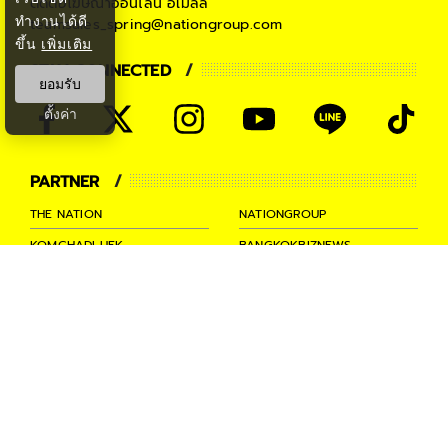
ติดต่อโฆษณาออนไลน์
อีเมลล์
ทำงานได้ดี
teamsales_spring@nationgroup.com
ขึ้น
เพิ่มเติม
STAY CONNECTED
ยอมรับ
ตั้งค่า
PARTNER
THE NATION
NATIONGROUP
KOMCHADLUEK
BANGKOKBIZNEWS
NATIONTV
SPRINGNEWS
THAINEWSONLINE
TNEWS
THANSETTAKIJ
Ⓒ 2026 -
SPRiNG
All Rights