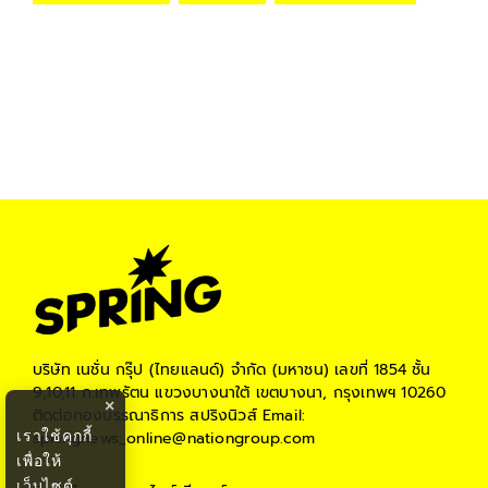
บริษัท เนชั่น กรุ๊ป (ไทยแลนด์) จำกัด (มหาชน)
เลขที่ 1854 ชั้น
9,10,11 ถ.เทพรัตน แขวงบางนาใต้ เขตบางนา, กรุงเทพฯ 10260
×
ติดต่อกองบรรณาธิการ สปริงนิวส์
Email:
เราใช้คุกกี้
springnews_online@nationgroup.com
เพื่อให้
เว็บไซต์