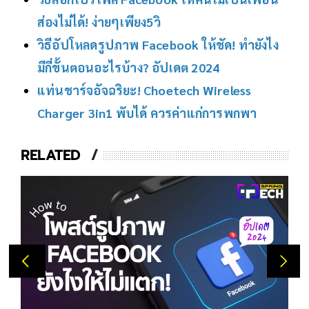
ส่องไม่ได้! ง่ายๆเพียง5วิ
วิธีอัปโหลดรูปภาพ Facebook ให้ชัด! ทำยังไง
มีกี่ขั้นตอนอะไรบ้าง? อัปเดต 2024
แท่นชาร์จอัจฉริยะ! Choetech Wireless
Charger 3in1 พับได้ ควรค่าแก่การพกพา
RELATED