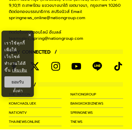
9,10,11 ถ.เทพรัตน แขวงบางนาใต้ เขตบางนา, กรุงเทพฯ 10260
ติดต่อกองบรรณาธิการ สปริงนิวส์
Email:
springnews_online@nationgroup.com
ติดต่อโฆษณาออนไลน์
อีเมลล์
×
teamsales_spring@nationgroup.com
เราใช้คุกกี้
เพื่อให้
STAY CONNECTED
เว็บไซต์
ทำงานได้ดี
ขึ้น
เพิ่มเติม
ยอมรับ
PARTNER
ตั้งค่า
THE NATION
NATIONGROUP
KOMCHADLUEK
BANGKOKBIZNEWS
NATIONTV
SPRINGNEWS
THAINEWSONLINE
TNEWS
THANSETTAKIJ