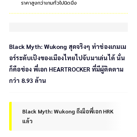
ราคาสูงกว่าเกมทั่วไปนิดนึง
Black Myth: Wukong สุดจริงๆ ทำช่องเกมเม
อร์ระดับเป้งของเมืองไทยไปจับมาเล่นได้ นั่น
ก็คือช่อง พี่เอก HEARTROCKER ที่มีผู้ติดตาม
กว่า 8.93 ล้าน
Black Myth: Wukong ถึงมือพี่เอก HRK
แล้ว