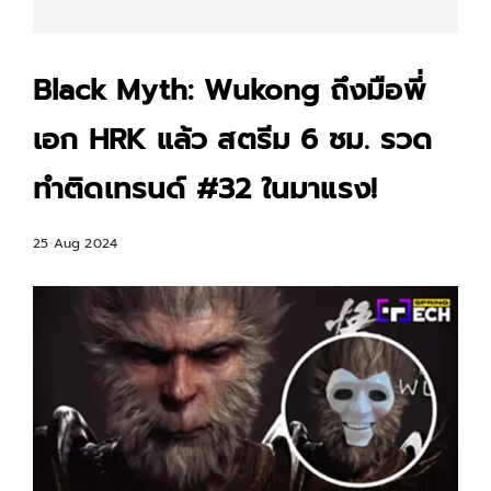
Black Myth: Wukong ถึงมือพี่
เอก HRK แล้ว สตรีม 6 ชม. รวด
ทำติดเทรนด์ #32 ในมาแรง!
25 Aug 2024