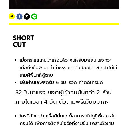
SHORT
CUT
เมื่อกระแสเกมมาแรงแล้ว คนหยิบมาเล่นแรงกว่า
เมื่อถึงมือพี่เอกคำว่าธรรมดามันน้อยไปแล้ว ถ้าไม่ใช่
เกมผีพี่แกก็สู้ตาย
เล่นผ่านไลฟ์สตรีม 6 ชม. รวด ทำติดเทรนด์
32 ในมาแรง ยอดผู้เข้าชมนั้นกว่า 2 ล้าน
ภายในเวลา 4 วัน ตัวเกมพรีเมียมมากๆ
ใครที่ลังเลว่าจะซื้อดีมั้ยนะ ก็สามารถไปดูที่พี่เอกเล่น
ก่อนได้ เพื่อการตัดสินใจซื้อที่ง่ายขึ้น เพราะตัวเกม