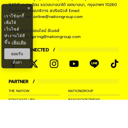
9,10,11 ถ.เทพรัตน แขวงบางนาใต้ เขตบางนา, กรุงเทพฯ 10260
×
ติดต่อกองบรรณาธิการ สปริงนิวส์
Email:
เราใช้คุกกี้
springnews_online@nationgroup.com
เพื่อให้
เว็บไซต์
ติดต่อโฆษณาออนไลน์
อีเมลล์
ทำงานได้ดี
teamsales_spring@nationgroup.com
ขึ้น
เพิ่มเติม
STAY CONNECTED
ยอมรับ
ตั้งค่า
PARTNER
THE NATION
NATIONGROUP
KOMCHADLUEK
BANGKOKBIZNEWS
NATIONTV
SPRINGNEWS
THAINEWSONLINE
TNEWS
THANSETTAKIJ