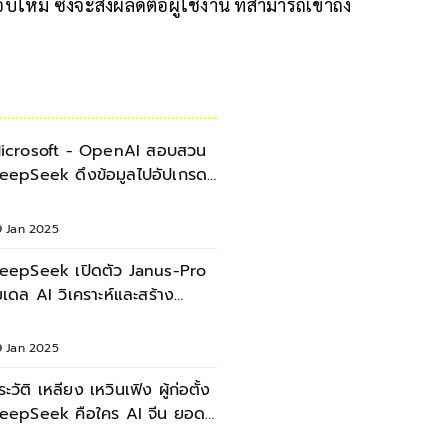
หม่ ซึ่งจะส่งผลดีต่อผู้ใช้งาน ที่สามารถเข้าถึง
icrosoft - OpenAI สอบสวน
pSeek ดึงข้อมูลไปอัปเกรด
I ของตัวเอง
9 Jan 2025
eepSeek เปิดตัว Janus-Pro
มเดล AI วิเคราะห์และสร้าง
ูปภาพรุ่นใหม่
9 Jan 2025
ระวัติ เหลียง เหวินเฟิง ผู้ก่อตั้ง
eepSeek คือใคร AI จีน ยอด
หลดแซง ChatGPT