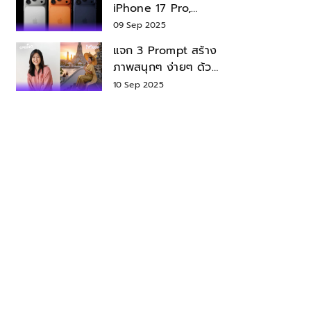
iPhone 17 Pro,
iPhone 17 Air สเปค
09 Sep 2025
ราคา น่าซื้อไหม?
แจก 3 Prompt สร้าง
ภาพสนุกๆ ง่ายๆ ด้วย
Nano Banana ใน
10 Sep 2025
Gemini