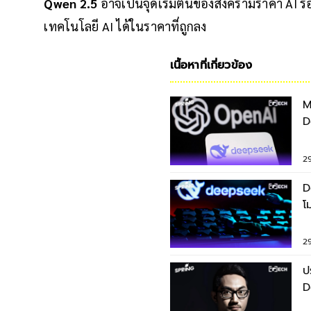
Qwen 2.5
อาจเป็นจุดเริ่มต้นของสงครามราคา AI รอบใ
เทคโนโลยี AI ได้ในราคาที่ถูกลง
เนื้อหาที่เกี่ยวข้อง
M
Dee
A
2
D
โ
ร
2
ป
D
โ