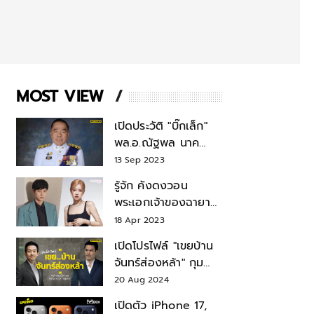
MOST VIEW
เปิดประวัติ "บิ๊กเล็ก"
พล.อ.ณัฐพล นาค
พาณิชย์ จากเลขาฯ
13 Sep 2023
สมช.-เลขาฯ
รู้จัก คังดงวอน
รมว.กลาโหม
พระเอกเจ้าของฉายา
สมบัติแห่งชาติ หลังมี
18 Apr 2023
ข่าว โรเซ่ BLACKPINK
เปิดโปรไฟล์ "เขยบ้าน
จันทร์ส่องหล้า" กุม
บังเหียนธุรกิจตระกูล
20 Aug 2024
"ชินวัตร"
เปิดตัว iPhone 17,