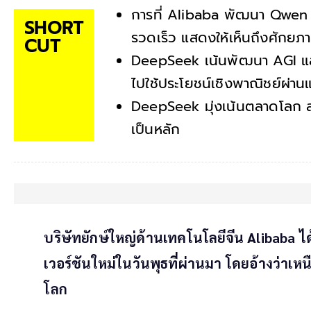
การที่ Alibaba พัฒนา Qwen 2
SHORT
รวดเร็ว แสดงให้เห็นถึงศักย
CUT
DeepSeek เน้นพัฒนา AGI แล
ไปใช้ประโยชน์เชิงพาณิชย์ผ่
DeepSeek มุ่งเน้นตลาดโลก ส
เป็นหลัก
บริษัทยักษ์ใหญ่ด้านเทคโนโลยีจีน Alibaba 
เวอร์ชันใหม่ในวันพุธที่ผ่านมา โดยอ้างว่าเหน
โลก