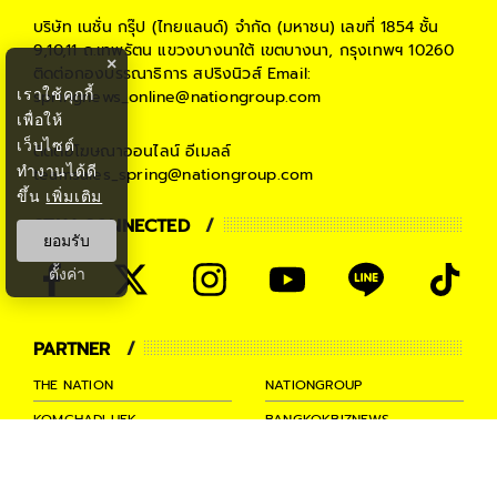
บริษัท เนชั่น กรุ๊ป (ไทยแลนด์) จำกัด (มหาชน)
เลขที่ 1854 ชั้น
9,10,11 ถ.เทพรัตน แขวงบางนาใต้ เขตบางนา, กรุงเทพฯ 10260
×
ติดต่อกองบรรณาธิการ สปริงนิวส์
Email:
เราใช้คุกกี้
springnews_online@nationgroup.com
เพื่อให้
เว็บไซต์
ติดต่อโฆษณาออนไลน์
อีเมลล์
ทำงานได้ดี
teamsales_spring@nationgroup.com
ขึ้น
เพิ่มเติม
STAY CONNECTED
ยอมรับ
ตั้งค่า
PARTNER
THE NATION
NATIONGROUP
KOMCHADLUEK
BANGKOKBIZNEWS
NATIONTV
SPRINGNEWS
THAINEWSONLINE
TNEWS