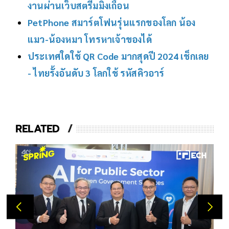
งานผ่านเว็บสตรีมมิงเถื่อน
PetPhone สมาร์ตโฟนรุ่นแรกของโลก น้อง
แมว-น้องหมา โทรหาเจ้าของได้
ประเทศใดใช้ QR Code มากสุดปี 2024 เช็กเลย
- ไทยรั้งอันดับ 3 โลกใช้ รหัสคิวอาร์
RELATED