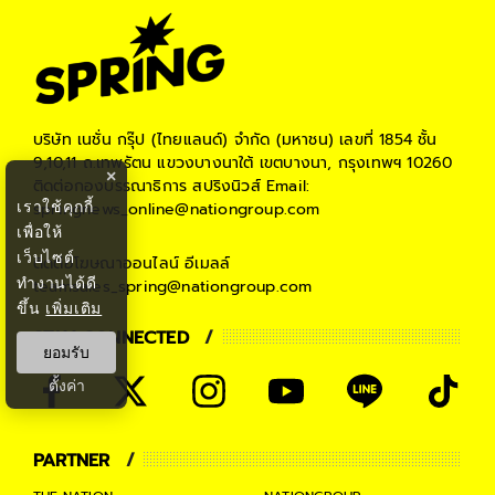
บริษัท เนชั่น กรุ๊ป (ไทยแลนด์) จำกัด (มหาชน)
เลขที่ 1854 ชั้น
9,10,11 ถ.เทพรัตน แขวงบางนาใต้ เขตบางนา, กรุงเทพฯ 10260
×
ติดต่อกองบรรณาธิการ สปริงนิวส์
Email:
เราใช้คุกกี้
springnews_online@nationgroup.com
เพื่อให้
เว็บไซต์
ติดต่อโฆษณาออนไลน์
อีเมลล์
ทำงานได้ดี
teamsales_spring@nationgroup.com
ขึ้น
เพิ่มเติม
STAY CONNECTED
ยอมรับ
ตั้งค่า
PARTNER