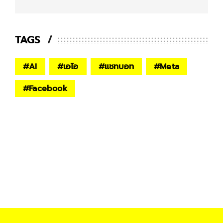
TAGS
#
AI
#
เอไอ
#
แชทบอท
#
Meta
#
Facebook