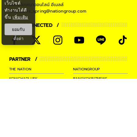
เว็บไซต์
ติดต่อโฆษณาออนไลน์
อีเมลล์
ทำงานได้ดี
teamsales_spring@nationgroup.com
ขึ้น
เพิ่มเติม
STAY CONNECTED
ยอมรับ
ตั้งค่า
PARTNER
THE NATION
NATIONGROUP
KOMCHADLUEK
BANGKOKBIZNEWS
NATIONTV
SPRINGNEWS
THAINEWSONLINE
TNEWS
THANSETTAKIJ
Ⓒ 2026 -
SPRiNG
All Rights