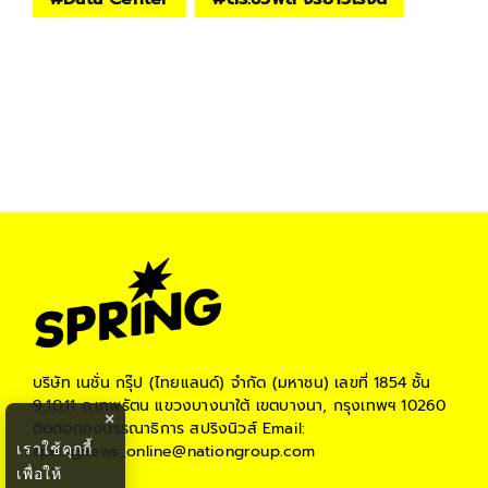
บริษัท เนชั่น กรุ๊ป (ไทยแลนด์) จำกัด (มหาชน)
เลขที่ 1854 ชั้น
9,10,11 ถ.เทพรัตน แขวงบางนาใต้ เขตบางนา, กรุงเทพฯ 10260
×
ติดต่อกองบรรณาธิการ สปริงนิวส์
Email:
เราใช้คุกกี้
springnews_online@nationgroup.com
เพื่อให้