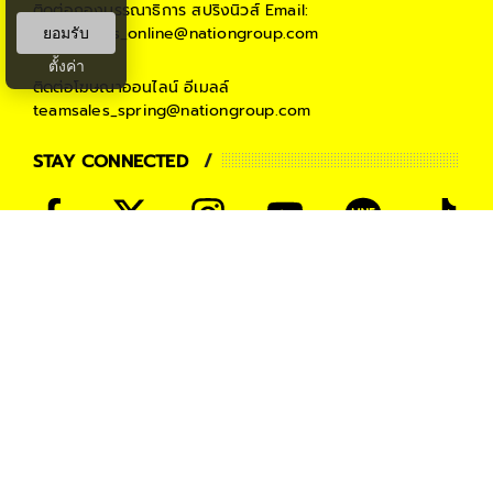
ติดต่อกองบรรณาธิการ สปริงนิวส์
Email:
springnews_online@nationgroup.com
ยอมรับ
ตั้งค่า
ติดต่อโฆษณาออนไลน์
อีเมลล์
teamsales_spring@nationgroup.com
STAY CONNECTED
PARTNER
THE NATION
NATIONGROUP
KOMCHADLUEK
BANGKOKBIZNEWS
NATIONTV
SPRINGNEWS
THAINEWSONLINE
TNEWS
THANSETTAKIJ