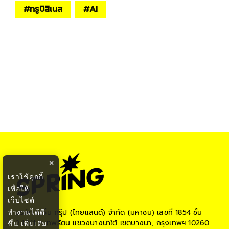
#
ทรูบิสิเนส
#
AI
×
เราใช้คุกกี้
เพื่อให้
เว็บไซต์
ทำงานได้ดี
บริษัท เนชั่น กรุ๊ป (ไทยแลนด์) จำกัด (มหาชน)
เลขที่ 1854 ชั้น
9,10,11 ถ.เทพรัตน แขวงบางนาใต้ เขตบางนา, กรุงเทพฯ 10260
ขึ้น
เพิ่มเติม