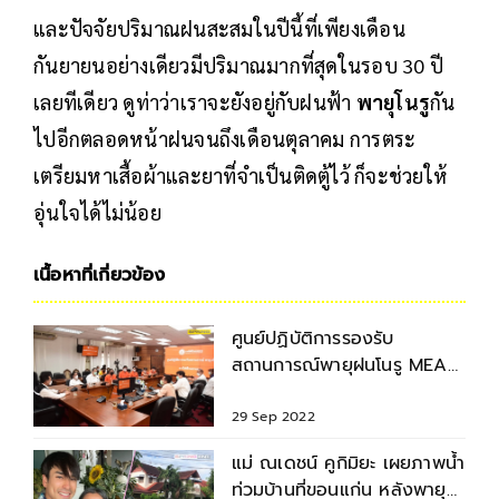
และปัจจัยปริมาณฝนสะสมในปีนี้ที่เพียงเดือน
กันยายนอย่างเดียวมีปริมาณมากที่สุดในรอบ 30 ปี
เลยทีเดียว ดูท่าว่าเราจะยังอยู่กับฝนฟ้า
พายุโนรู
กัน
ไปอีกตลอดหน้าฝนจนถึงเดือนตุลาคม การตระ
เตรียมหาเสื้อผ้าและยาที่จำเป็นติดตู้ไว้ ก็จะช่วยให้
อุ่นใจได้ไม่น้อย
เนื้อหาที่เกี่ยวข้อง
ศูนย์ปฏิบัติการรองรับ
สถานการณ์พายุฝนโนรู MEA
ติดตามผลกระทบ ช่วยเหลือ
24 ชม.
29 Sep 2022
แม่ ณเดชน์ คูกิมิยะ เผยภาพน้ำ
ท่วมบ้านที่ขอนแก่น หลังพายุ