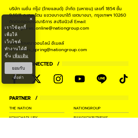
บริษัท เนชั่น กรุ๊ป (ไทยแลนด์) จำกัด (มหาชน)
เลขที่ 1854 ชั้น
9,10,11 ถ.เทพรัตน แขวงบางนาใต้ เขตบางนา, กรุงเทพฯ 10260
×
ติดต่อกองบรรณาธิการ สปริงนิวส์
Email:
เราใช้คุกกี้
springnews_online@nationgroup.com
เพื่อให้
เว็บไซต์
ติดต่อโฆษณาออนไลน์
อีเมลล์
ทำงานได้ดี
teamsales_spring@nationgroup.com
ขึ้น
เพิ่มเติม
STAY CONNECTED
ยอมรับ
ตั้งค่า
PARTNER
THE NATION
NATIONGROUP
KOMCHADLUEK
BANGKOKBIZNEWS
NATIONTV
SPRINGNEWS
THAINEWSONLINE
TNEWS