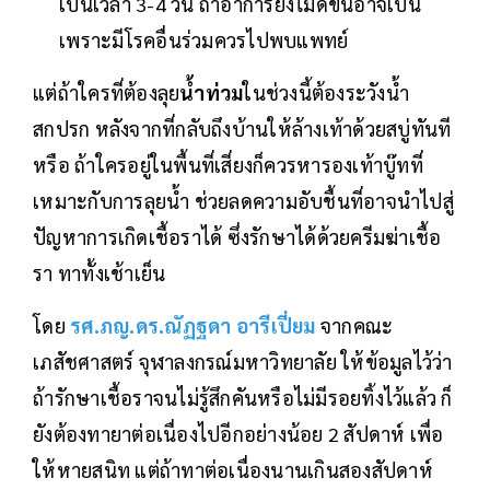
เป็นเวลา 3-4 วัน ถ้าอาการยังไม่ดีขึ้นอาจเป็น
เพราะมีโรคอื่นร่วมควรไปพบแพทย์
แต่ถ้าใครที่ต้องลุย
น้ำท่วม
ในช่วงนี้ต้องระวังน้ำ
สกปรก หลังจากที่กลับถึงบ้านให้ล้างเท้าด้วยสบู่ทันที
หรือ ถ้าใครอยู่ในพื้นที่เสี่ยงก็ควรหารองเท้าบู๊ทที่
เหมาะกับการลุยน้ำ ช่วยลดความอับชื้นที่อาจนำไปสู่
ปัญหาการเกิดเชื้อราได้ ซึ่งรักษาได้ด้วยครีมฆ่าเชื้อ
รา ทาทั้งเช้าเย็น
โดย
รศ.ภญ.ดร.ณัฏฐดา อารีเปี่ยม
จากคณะ
เภสัชศาสตร์ จุฬาลงกรณ์มหาวิทยาลัย ให้ข้อมูลไว้ว่า
ถ้ารักษาเชื้อราจนไม่รู้สึกคันหรือไม่มีรอยทิ้งไว้แล้ว ก็
ยังต้องทายาต่อเนื่องไปอีกอย่างน้อย 2 สัปดาห์ เพื่อ
ให้หายสนิท แต่ถ้าทาต่อเนื่องนานเกินสองสัปดาห์