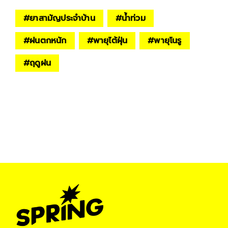
#
ยาสามัญประจำบ้าน
#
น้ำท่วม
#
ฝนตกหนัก
#
พายุไต้ฝุ่น
#
พายุโนรู
#
ฤดูฝน