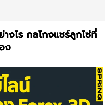
างไร กลโกงแชร์ลูกโซ่ที่
เอง