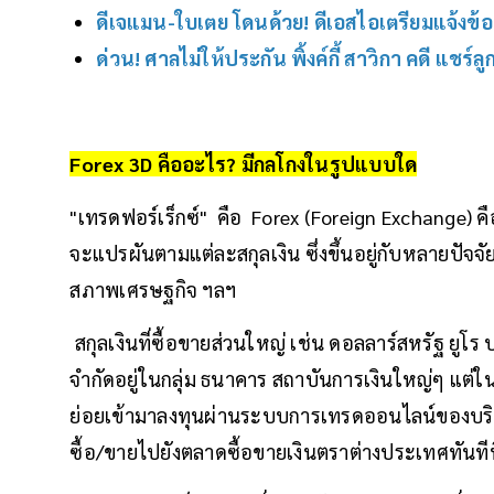
ดีเจแมน-ใบเตย โดนด้วย! ดีเอสไอเตรียมแจ้งข้
ด่วน! ศาลไม่ให้ประกัน พิ้งค์กี้ สาวิกา คดี แชร์
Forex 3D คืออะไร? มีกลโกงในรูปแบบใด
"เทรดฟอร์เร็กซ์" คือ Forex (Foreign Exchange) ค
จะแปรผันตามแต่ละสกุลเงิน ซึ่งขึ้นอยู่กับหลายปัจจั
สภาพเศรษฐกิจ ฯลฯ
สกุลเงินที่ซื้อขายส่วนใหญ่ เช่น ดอลลาร์สหรัฐ ยูโร
จำกัดอยู่ในกลุ่ม ธนาคาร สถาบันการเงินใหญ่ๆ แต่
ย่อยเข้ามาลงทุนผ่านระบบการเทรดออนไลน์ของบริษัท
ซื้อ/ขายไปยังตลาดซื้อขายเงินตราต่างประเทศทันทีที่