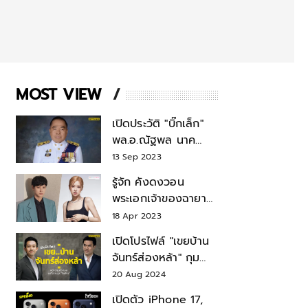
MOST VIEW
เปิดประวัติ "บิ๊กเล็ก"
พล.อ.ณัฐพล นาค
พาณิชย์ จากเลขาฯ
13 Sep 2023
สมช.-เลขาฯ
รู้จัก คังดงวอน
รมว.กลาโหม
พระเอกเจ้าของฉายา
สมบัติแห่งชาติ หลังมี
18 Apr 2023
ข่าว โรเซ่ BLACKPINK
เปิดโปรไฟล์ "เขยบ้าน
จันทร์ส่องหล้า" กุม
บังเหียนธุรกิจตระกูล
20 Aug 2024
"ชินวัตร"
เปิดตัว iPhone 17,