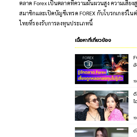
ตลาด Forex เป็นตลาดที่ความผันผวนสูง ความเสี่ยงสู
สมาชิกและเปิดบัญชีเทรด FOREX กับโบรกเกอร์ในต่
ไทยที่รองรับการลงทุนประเภทนี้
เนื้อหาที่เกี่ยวข้อง
F
อ
ม
1
ด
ไ
F
1
ด