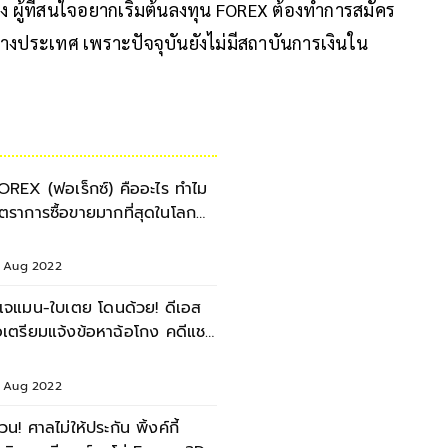
ง ผู้ที่สนใจอยากเริ่มต้นลงทุน FOREX ต้องทำการสมัคร
างประเทศ เพราะปัจจุบันยังไม่มีสถาบันการเงินใน
OREX (ฟอเร็กซ์) คืออะไร ทำไม
ัตราการซื้อขายมากที่สุดในโลก
ากกว่าตลาดหุ้น
9 Aug 2022
ีเจแมน-ใบเตย โดนด้วย! ดีเอส
อเตรียมแจ้งข้อหาฉ้อโกง คดีแชร์
orex-3D
9 Aug 2022
่วน! ศาลไม่ให้ประกัน พิ้งค์กี้