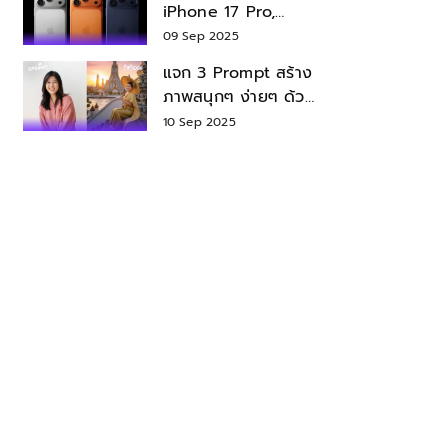
iPhone 17 Pro,
iPhone 17 Air สเปค
09 Sep 2025
ราคา น่าซื้อไหม?
แจก 3 Prompt สร้าง
ภาพสนุกๆ ง่ายๆ ด้วย
Nano Banana ใน
10 Sep 2025
Gemini