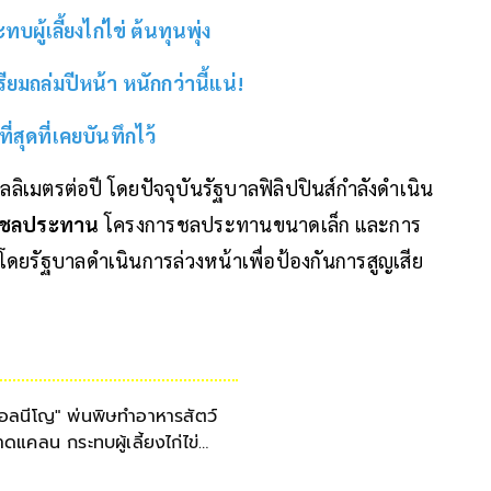
้เลี้ยงไก่ไข่ ต้นทุนพุ่ง
ยมถล่มปีหน้า หนักกว่านี้แน่!
สุดที่เคยบันทึกไว้
ลลิเมตรต่อปี โดยปัจจุบันรัฐบาลฟิลิปปินส์กำลังดำเนิน
ชลประทาน
โครงการชลประทานขนาดเล็ก และการ
าน โดยรัฐบาลดำเนินการล่วงหน้าเพื่อป้องกันการสูญเสีย
เอลนีโญ" พ่นพิษทำอาหารสัตว์
าดแคลน กระทบผู้เลี้ยงไก่ไข่
้นทุนพุ่ง