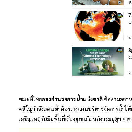
13
7
ป
ปี
12
ร
C
C
อ
2
ขณะที่ไทย
กองอำนวยการน้ำแห่งชาติ
ติดตามสถานก
ลนีโญ
กำลังอ่อน ย้ำต้องวางแผนบริหารจัดการน้ำให้
เผชิญเหตุรับมือพื้นที่เสี่ยงอุทกภัย หลังกรมอุตุฯ ค