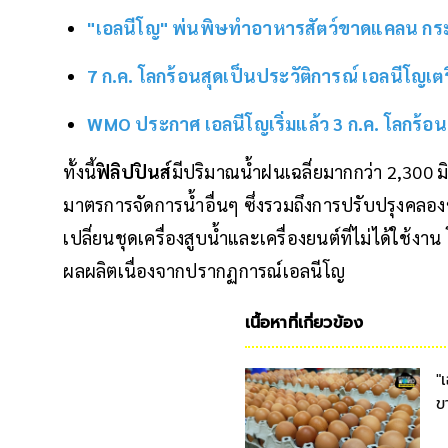
"เอลนีโญ" พ่นพิษทำอาหารสัตว์ขาดแคลน กระทบผู
7 ก.ค. โลกร้อนสุดเป็นประวัติการณ์ เอลนีโญเตรี
WMO ประกาศ เอลนีโญเริ่มแล้ว 3 ก.ค. โลกร้อนที่
ทั้งนี้
ฟิลิปปินส์
มีปริมาณน้ำฝนเฉลี่ยมากกว่า 2,300 มิ
มาตรการจัดการน้ำอื่นๆ ซึ่งรวมถึงการปรับปรุงคลอง
เปลี่ยนชุดเครื่องสูบน้ำและเครื่องยนต์ที่ไม่ได้ใช้ง
ผลผลิตเนื่องจากปรากฏการณ์เอลนีโญ
เนื้อหาที่เกี่ยวข้อง
"
ข
ต