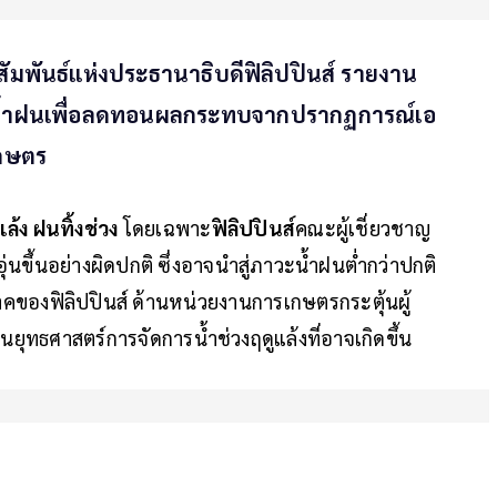
ัมพันธ์แห่งประธานาธิบดีฟิลิปปินส์ รายงาน
็บน้ำฝนเพื่อลดทอนผลกระทบจากปรากฏการณ์เอ
เกษตร
แล้ง ฝนทิ้งช่วง
โดยเฉพาะ
ฟิลิปปินส์
คณะผู้เชี่ยวชาญ
นขึ้นอย่างผิดปกติ ซึ่งอาจนำสู่ภาวะน้ำฝนต่ำกว่าปกติ
ภาคของฟิลิปปินส์ ด้านหน่วยงานการเกษตรกระตุ้นผู้
นยุทธศาสตร์การจัดการน้ำช่วงฤดูแล้งที่อาจเกิดขึ้น