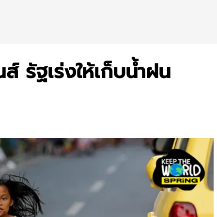
์ รัฐเร่งให้เก็บน้ำฝน