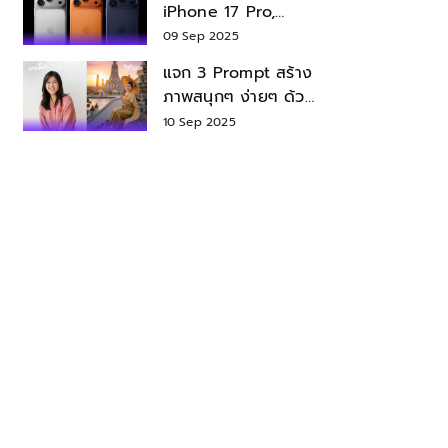
iPhone 17 Pro,
iPhone 17 Air สเปค
09 Sep 2025
ราคา น่าซื้อไหม?
แจก 3 Prompt สร้าง
ภาพสนุกๆ ง่ายๆ ด้วย
Nano Banana ใน
10 Sep 2025
Gemini