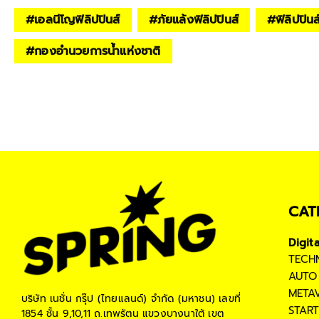
#
เอลนีโญฟิลิปปินส์
#
ภัยแล้งฟิลิปปินส์
#
ฟิลิปปินส
#
กองอำนวยการน้ำแห่งชาติ
CAT
Digit
TECH
AUTO
META
บริษัท เนชั่น กรุ๊ป (ไทยแลนด์) จำกัด (มหาชน)
เลขที่
STAR
1854 ชั้น 9,10,11 ถ.เทพรัตน แขวงบางนาใต้ เขต