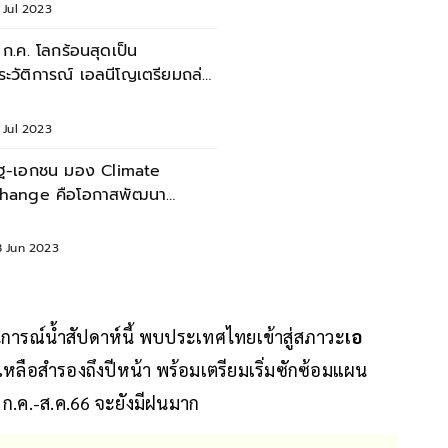
 Jul 2023
 ก.ค. โลกร้อนสุดเป็น
ระวัติการณ์ เอลนีโญเตรียมถล่ม
หน้า หนักกว่านี้แน่!
 Jul 2023
ัฐ-เอกชน มอง Climate
hange คือโอกาสพัฒนา
limate Technology แห่ง
นาคต
8 Jun 2023
ารณ์น้ำสัปดาห์นี้ พบประเทศไทยเข้าสู่สภาวะ
เอ
เหลือสำรองถึงปีหน้า พร้อมเตรียมเริ่มซักซ้อมแผน
าด ก.ค.-ส.ค.66 จะยังมีฝนมาก