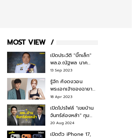
MOST VIEW
เปิดประวัติ "บิ๊กเล็ก"
พล.อ.ณัฐพล นาค
พาณิชย์ จากเลขาฯ
13 Sep 2023
สมช.-เลขาฯ
รู้จัก คังดงวอน
รมว.กลาโหม
พระเอกเจ้าของฉายา
สมบัติแห่งชาติ หลังมี
18 Apr 2023
ข่าว โรเซ่ BLACKPINK
เปิดโปรไฟล์ "เขยบ้าน
จันทร์ส่องหล้า" กุม
บังเหียนธุรกิจตระกูล
20 Aug 2024
"ชินวัตร"
เปิดตัว iPhone 17,