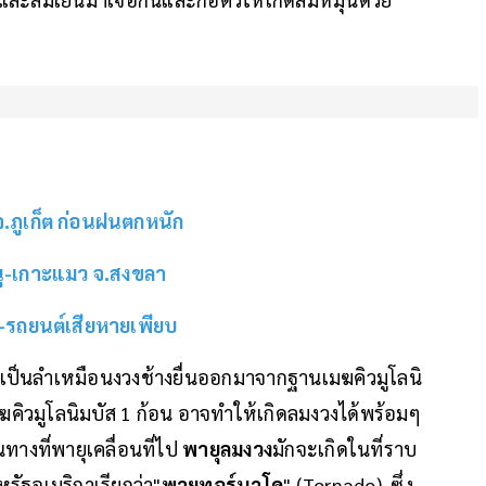
จ.ภูเก็ต ก่อนฝนตกหนัก
นู-เกาะแมว จ.สงขลา
น-รถยนต์เสียหายเพียบ
 เป็นลำเหมือนงวงช้างยื่นออกมาจากฐานเมฆคิวมูโลนิ
ฆคิวมูโลนิมบัส 1 ก้อน อาจทำให้เกิดลมงวงได้พร้อมๆ
ทางที่พายุเคลื่อนที่ไป
พายุลมงวง
มักจะเกิดในที่ราบ
รัฐอเมริกาเรียกว่า"
พายุทอร์นาโด
" (Tornado) ซึ่ง