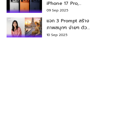
iPhone 17 Pro,
iPhone 17 Air สเปค
09 Sep 2025
ราคา น่าซื้อไหม?
แจก 3 Prompt สร้าง
ภาพสนุกๆ ง่ายๆ ด้วย
Nano Banana ใน
10 Sep 2025
Gemini