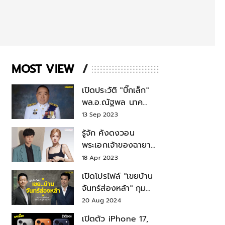
MOST VIEW
เปิดประวัติ "บิ๊กเล็ก"
พล.อ.ณัฐพล นาค
พาณิชย์ จากเลขาฯ
13 Sep 2023
สมช.-เลขาฯ
รู้จัก คังดงวอน
รมว.กลาโหม
พระเอกเจ้าของฉายา
สมบัติแห่งชาติ หลังมี
18 Apr 2023
ข่าว โรเซ่ BLACKPINK
เปิดโปรไฟล์ "เขยบ้าน
จันทร์ส่องหล้า" กุม
บังเหียนธุรกิจตระกูล
20 Aug 2024
"ชินวัตร"
เปิดตัว iPhone 17,