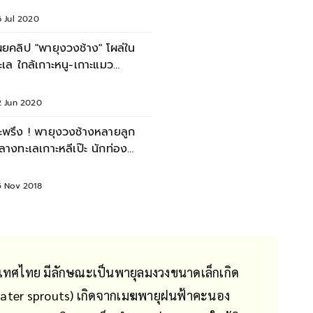
6 Jul 2020
ผยคลิป "พายุงวงช้าง" โผล่ใน
ะเล ใกล้เกาะหนู-เกาะแมว
.สงขลา
2 Jun 2020
ะพรึง ! พายุงวงช้างหลายลูก
ลางทะเลเกาะหลีเป๊ะ นักท่อง
ที่ยวแตกตื่น
5 Nov 2018
ระเทศไทย มีลักษณะเป็นพายุลมงวงขนาดเล็กเกิด
Water sprouts) เกิดจากเมฆพายุฝนฟ้าคะนอง