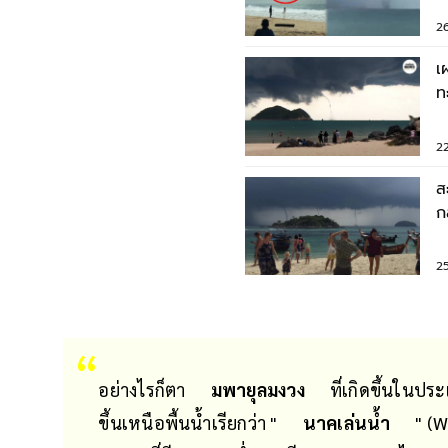
2
เ
ท
จ
2
ส
ก
เ
2
อย่างไรก็ตา
มพายุลมงวง
ที่เกิดขึ้นในป
ขึ้นเหนือพื้นน้ำเรียกว่า "
นาคเล่นน้ำ
" (