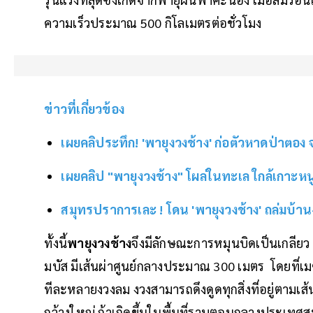
ความเร็วประมาณ 500 กิโลเมตรต่อชั่วโมง
ข่าวที่เกี่ยวข้อง
เผยคลิประทึก! 'พายุงวงช้าง' ก่อตัวหาดป่าตอง 
เผยคลิป "พายุงวงช้าง" โผล่ในทะเล ใกล้เกาะห
สมุทรปราการเละ ! โดน 'พายุงวงช้าง' ถล่มบ้า
ทั้งนี้
พายุงวงช้าง
จึงมีลักษณะการหมุนบิดเป็นเกลียว
มบัส มีเส้นผ่าศูนย์กลางประมาณ 300 เมตร โดยที่เม
ทีละหลายงวงลม งวงสามารถดึงดูดทุกสิ่งที่อยู่ตามเส้น
กว้างใหญ่ ถ้าเกิดขึ้นในพื้นที่ราบตอนกลางประเทศสห