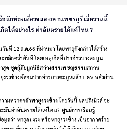
นักท่องเที่ยวจมทะเล จ.เพชรบุรี เมื่อวานนี้
" เกิดได้อย่างไร ทำอันตรายได้แค่ไหน ?
็นวันที่ 12 ส.ค.66 ที่ผ่านมา โดยพายุดังกล่าวได้สร้าง
ะพลิกคว่ำทันที โดยเหตุเกิดที่ปากอ่าวบางตะบูน
่าสุด
ชุดกู้ภัยมูลนิธิสว่างสรรเพชญธรรมสถาน
กพายุงวงช้างพัดจมปากอ่าวบางตะบูนแล้ว 1 ศพ หลังผ่าน
ีความหวาดกลัว
พายุงวงช้าง
โดยวันนี้ #สปริงนิวส์ จะ
 และมันทำอันตรายได้แค่ไหน?
ศูนย์การเรียนรู้
้อมูลว่า พายุลมงวง หรือพายุงวงช้าง เป็นอากาศร้าย
อนและลมเย็นมาเจอกันและก่อตัวให้เกิดลมหมุนด้วย