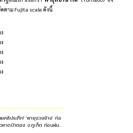
าม Fujita scale ดังนี้
ง
มง
มง
มง
มง
มง
ผยคลิประทึก! 'พายุงวงช้าง' ก่อ
ัวหาดป่าตอง จ.ภูเก็ต ก่อนฝน
กหนัก