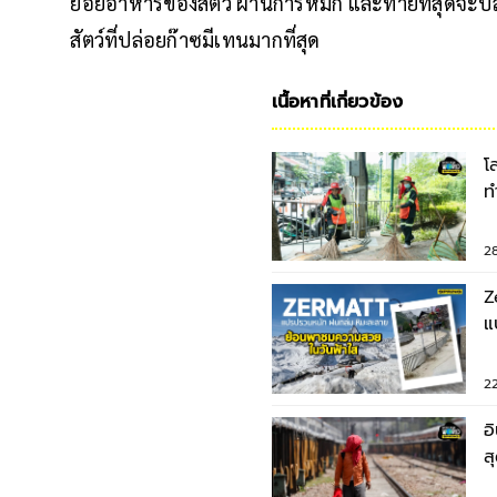
ย่อยอาหารของสัตว์ ผ่านการหมัก และท้ายที่สุดจ
สัตว์ที่ปล่อยก๊าซมีเทนมากที่สุด
เนื้อหาที่เกี่ยวข้อง
โ
ท
แ
2
Z
แ
2
อ
ส
ท