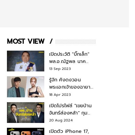
MOST VIEW
เปิดประวัติ "บิ๊กเล็ก"
พล.อ.ณัฐพล นาค
พาณิชย์ จากเลขาฯ
13 Sep 2023
สมช.-เลขาฯ
รู้จัก คังดงวอน
รมว.กลาโหม
พระเอกเจ้าของฉายา
สมบัติแห่งชาติ หลังมี
18 Apr 2023
ข่าว โรเซ่ BLACKPINK
เปิดโปรไฟล์ "เขยบ้าน
จันทร์ส่องหล้า" กุม
บังเหียนธุรกิจตระกูล
20 Aug 2024
"ชินวัตร"
เปิดตัว iPhone 17,