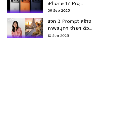
iPhone 17 Pro,
iPhone 17 Air สเปค
09 Sep 2025
ราคา น่าซื้อไหม?
แจก 3 Prompt สร้าง
ภาพสนุกๆ ง่ายๆ ด้วย
Nano Banana ใน
10 Sep 2025
Gemini