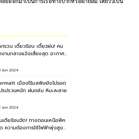
ะปล่อยออกมาเป็นการเรอทางปากหรือผายลม โดยวัวเป็น
ลกรวน เดี๋ยวร้อน เดี๋ยวฝน! คน
ำงานกลางแจ้งเสี่ยงสุด อากาศ
ปรปรวน – มลพิษ
8 Jun 2024
ermatt เมืองไร้มลพิษยังไม่รอด
ปรปรวนหนัก ฝนถล่ม หิมะละลาย
2 Jun 2024
ินเดียร้อนจัด! ทางตอนเหนือพีค
ุด ความต้องการใช้ไฟฟ้าพุ่งสูง
ุบสถิติใหม่