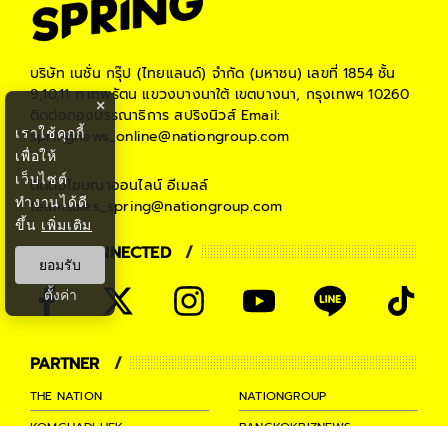
บริษัท เนชั่น กรุ๊ป (ไทยแลนด์) จำกัด (มหาชน)
เลขที่ 1854 ชั้น
9,10,11 ถ.เทพรัตน แขวงบางนาใต้ เขตบางนา, กรุงเทพฯ 10260
×
ติดต่อกองบรรณาธิการ สปริงนิวส์
Email:
เราใช้คุกกี้
springnews_online@nationgroup.com
เพื่อให้
เว็บไซต์
ติดต่อโฆษณาออนไลน์
อีเมลล์
ทำงานได้ดี
teamsales_spring@nationgroup.com
ขึ้น
เพิ่มเติม
STAY CONNECTED
ยอมรับ
ตั้งค่า
PARTNER
THE NATION
NATIONGROUP
KOMCHADLUEK
BANGKOKBIZNEWS