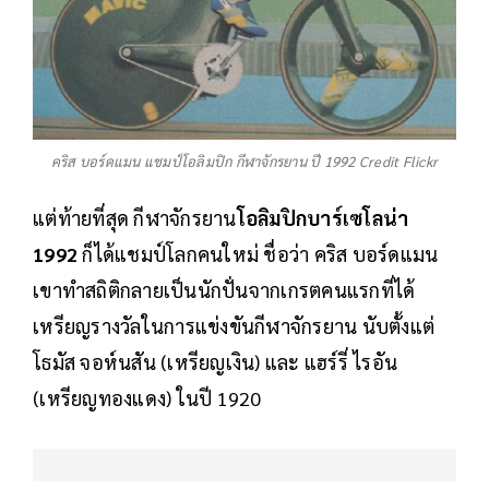
คริส บอร์ดแมน แชมป์โอลิมปิก กีฬาจักรยาน ปี 1992 Credit Flickr
แต่ท้ายที่สุด กีฬาจักรยาน
โอลิมปิกบาร์เซโลน่า
1992
ก็ได้แชมป์โลกคนใหม่ ชื่อว่า คริส บอร์ดแมน
เขาทำสถิติกลายเป็นนักปั่นจากเกรตคนแรกที่ได้
เหรียญรางวัลในการแข่งขันกีฬาจักรยาน นับตั้งแต่
โธมัส จอห์นสัน (เหรียญเงิน) และ แฮร์รี่ ไรอัน
(เหรียญทองแดง) ในปี 1920