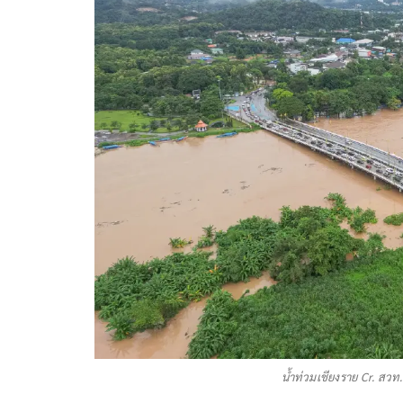
น้ำท่วมเชียงราย Cr. สวท