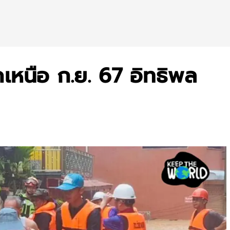
คเหนือ ก.ย. 67 อิทธิพล