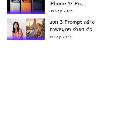
iPhone 17 Pro,
iPhone 17 Air สเปค
09 Sep 2025
ราคา น่าซื้อไหม?
แจก 3 Prompt สร้าง
ภาพสนุกๆ ง่ายๆ ด้วย
Nano Banana ใน
10 Sep 2025
Gemini