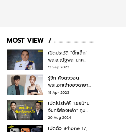
MOST VIEW
เปิดประวัติ "บิ๊กเล็ก"
พล.อ.ณัฐพล นาค
พาณิชย์ จากเลขาฯ
13 Sep 2023
สมช.-เลขาฯ
รู้จัก คังดงวอน
รมว.กลาโหม
พระเอกเจ้าของฉายา
สมบัติแห่งชาติ หลังมี
18 Apr 2023
ข่าว โรเซ่ BLACKPINK
เปิดโปรไฟล์ "เขยบ้าน
จันทร์ส่องหล้า" กุม
บังเหียนธุรกิจตระกูล
20 Aug 2024
"ชินวัตร"
เปิดตัว iPhone 17,