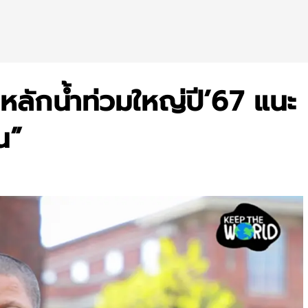
หลักน้ำท่วมใหญ่ปี’67 แนะ
น”