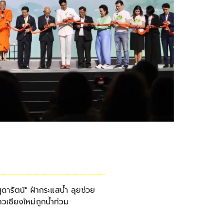
สุดารัตน์" ฝ่ากระแสน้ำ ลุยช่วย
าวเชียงใหม่ถูกน้ำท่วม