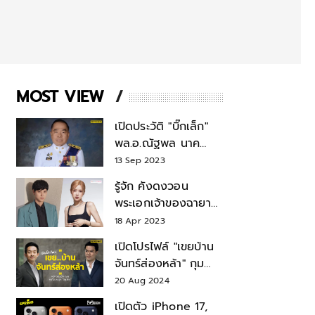
MOST VIEW
เปิดประวัติ "บิ๊กเล็ก"
พล.อ.ณัฐพล นาค
พาณิชย์ จากเลขาฯ
13 Sep 2023
สมช.-เลขาฯ
รู้จัก คังดงวอน
รมว.กลาโหม
พระเอกเจ้าของฉายา
สมบัติแห่งชาติ หลังมี
18 Apr 2023
ข่าว โรเซ่ BLACKPINK
เปิดโปรไฟล์ "เขยบ้าน
จันทร์ส่องหล้า" กุม
บังเหียนธุรกิจตระกูล
20 Aug 2024
"ชินวัตร"
เปิดตัว iPhone 17,