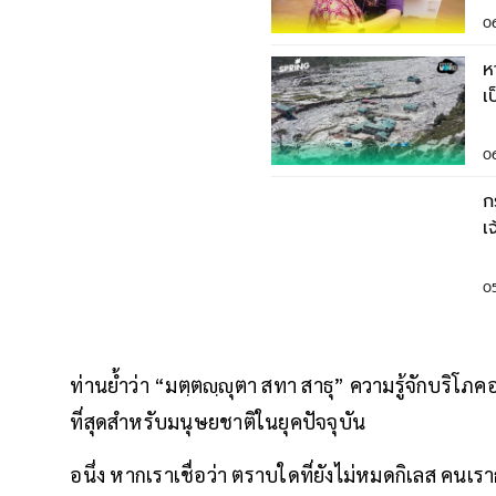
0
ห
เ
ห
0
ก
เ
0
ท่านย้ำว่า “มตฺตญฺญุตา สทา สาธุ” ความรู้จักบริโ
ที่สุดสำหรับมนุษยชาติในยุคปัจจุบัน
อนึ่ง หากเราเชื่อว่า ตราบใดที่ยังไม่หมดกิเลส คน