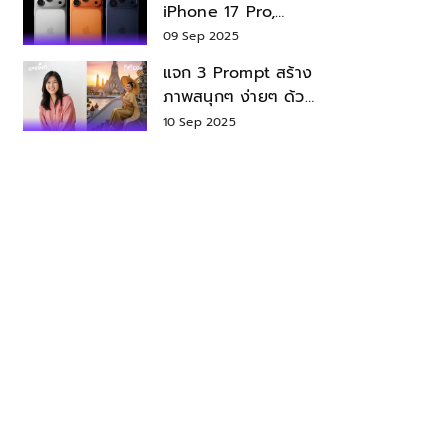
iPhone 17 Pro,
iPhone 17 Air สเปค
09 Sep 2025
ราคา น่าซื้อไหม?
แจก 3 Prompt สร้าง
ภาพสนุกๆ ง่ายๆ ด้วย
Nano Banana ใน
10 Sep 2025
Gemini