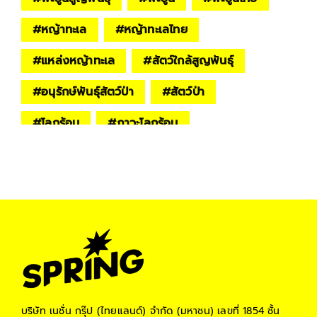
#
หญ้าทะเล
#
หญ้าทะเลไทย
#
แหล่งหญ้าทะเล
#
สัตว์ใกล้สูญพันธุ์
#
อนุรักษ์พันธุ์สัตว์ป่า
#
สัตว์ป่า
#
โลกร้อน
#
ภาวะโลกร้อน
#
Climate Change
#
การเปลี่ยนแปลงของสภาพอากาศ
#
สิ่งแวดล้อม
#
Environment
#
KEEP THE WORLD
#
springnews
บริษัท เนชั่น กรุ๊ป (ไทยแลนด์) จำกัด (มหาชน)
เลขที่ 1854 ชั้น