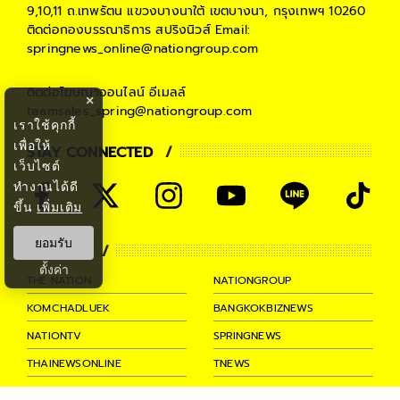
9,10,11 ถ.เทพรัตน แขวงบางนาใต้ เขตบางนา, กรุงเทพฯ 10260
ติดต่อกองบรรณาธิการ สปริงนิวส์
Email:
springnews_online@nationgroup.com
ติดต่อโฆษณาออนไลน์
อีเมลล์
×
teamsales_spring@nationgroup.com
เราใช้คุกกี้
เพื่อให้
STAY CONNECTED
เว็บไซต์
ทำงานได้ดี
ขึ้น
เพิ่มเติม
ยอมรับ
PARTNER
ตั้งค่า
THE NATION
NATIONGROUP
KOMCHADLUEK
BANGKOKBIZNEWS
NATIONTV
SPRINGNEWS
THAINEWSONLINE
TNEWS
THANSETTAKIJ