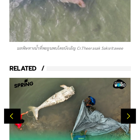
มลพิษทางน้ำที่พะยูนพบโดยบังเอิญ Cr.Theerasak Saksritawee
RELATED