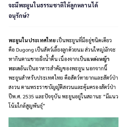
จะมีพะยูนในธรรมชาติให้ลูกหลานได้
อนุรักษ์?
พะยูนในประเทศไทย
เป็นพะยูนที่มีอยู่ชนิดเดียว
คือ Dugong เป็นสัตว์เลี้ยงลูกด้วยนม ส่วนใหญ่มักจะ
หากินตามชายฝั่งน้ำตื้น เนื่องจากเป็น
แหล่งหญ้า
ทะเล
อันเป็นอาหารสำคัญของพะยูน นอกจากนี้
พะยูนสำหรับประเทศไทย คือสัตว์หายากและสัตว์ป่า
สงวน ตามพระราชบัญญัติสงวนและคุ้มครองสัตว์ป่า
ปีพ.ศ. 2535 และปัจจุบัน พะยูนอยู่ในสถานะ “มีแนว
โน้มใกล้สูญพันธุ์”