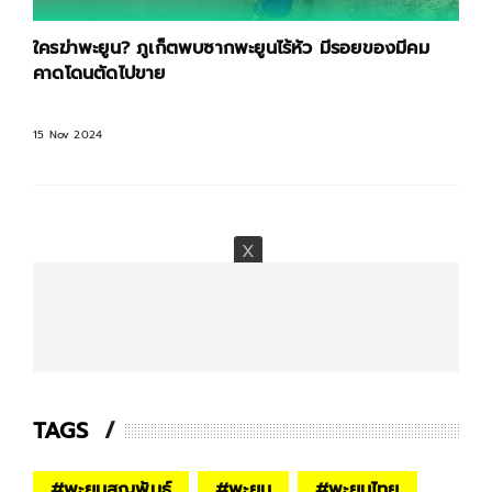
ใครฆ่าพะยูน? ภูเก็ตพบซากพะยูนไร้หัว มีรอยของมีคม
คาดโดนตัดไปขาย
15 Nov 2024
TAGS
#
พะยูนสูญพันธุ์
#
พะยูน
#
พะยูนไทย