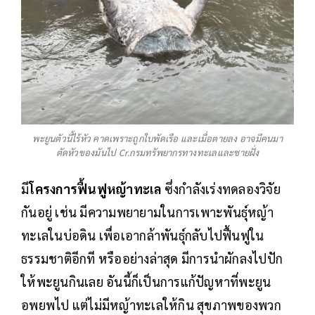
พะยูนตัวนี้ไร้หัว คาดเพราะถูกใบพัดเรือ และเมื่อตายลง อาจมีคนมา
ตัดหัวของมันไป Cr.กรมทรัพยากรทางทะเลและชายฝั่ง
มี
โครงการฟื้นฟูหญ้าทะเล
ซึ่งกำลังเร่งทดลองวิจัย
กันอยู่ เช่น มีความพยายามในการเพาะพันธุ์หญ้า
ทะเลในบ่อดิน เพื่อเอากล้าพันธุ์กลับไปฟื้นฟูใน
ธรรมชาติอีกที หรืออย่างล่าสุด มีการนำผักลงไปปัก
ให้พะยูนกินเลย อันนี้ก็เป็นการแก้ปัญหาที่พะยูน
อพยพไป แต่ไม่มีหญ้าทะเลให้กิน สุขภาพของพวก