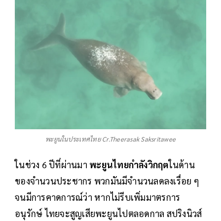
พะยูนในประเทศไทย Cr.Theerasak Saksritawee
ในช่วง 6 ปีที่ผ่านมา
พะยูนไทยกำลังวิกฤต
ในด้าน
ของจำนวนประชากร พวกมันมีจำนวนลดลงเรื่อย ๆ
จนมีการคาดการณ์ว่า หากไม่รีบเพิ่มมาตรการ
อนุรักษ์ ไทยจะสูญเสียพะยูนไปตลอดกาล สปริงนิวส์