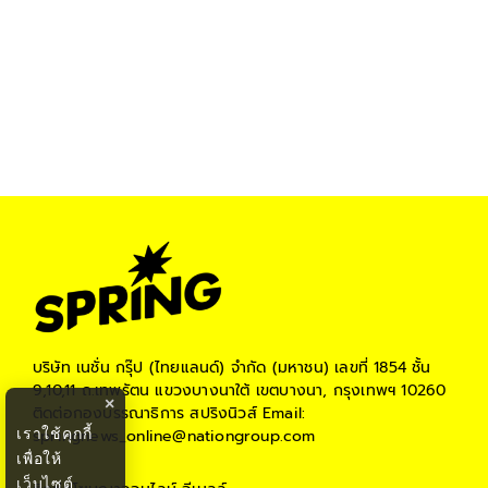
บริษัท เนชั่น กรุ๊ป (ไทยแลนด์) จำกัด (มหาชน)
เลขที่ 1854 ชั้น
9,10,11 ถ.เทพรัตน แขวงบางนาใต้ เขตบางนา, กรุงเทพฯ 10260
×
ติดต่อกองบรรณาธิการ สปริงนิวส์
Email:
เราใช้คุกกี้
springnews_online@nationgroup.com
เพื่อให้
เว็บไซต์