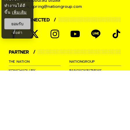
ติดต่อโฆษณาออนไลน์
อีเมลล์
ทำงานได้ดี
teamsales_spring@nationgroup.com
ขึ้น
เพิ่มเติม
STAY CONNECTED
ยอมรับ
ตั้งค่า
PARTNER
THE NATION
NATIONGROUP
KOMCHADLUEK
BANGKOKBIZNEWS
NATIONTV
SPRINGNEWS
THAINEWSONLINE
TNEWS
THANSETTAKIJ
Ⓒ 2026 -
SPRiNG
All Rights
Reserved.