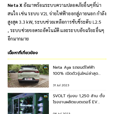
Neta X
ยังมาพร้อมระบบความปลอดภัยอื่นๆที่น่า
สนใจ เช่น ระบบ V2L จ่ายไฟฟ้าออกสู่ภายนอก กำลัง
สูงสุด 3.3 kW, ระบบช่วยเหลือการขับขี่ระดับ L2.5
, ระบบช่วยจอดรถอัตโนมัติ และระบบอัจฉริยะอื่นๆ
อีกมากมาย
เนื้อหาที่เกี่ยวข้อง
Neta Aya รถยนต์ไฟฟ้า
100% เปิดตัวรุ่นใหม่ล่าสุด
เผยสเปค ราคาคาดการณ์
31 Jul 2023
SVOLT ทุ่มงบ 1,250 ล้าน ตั้ง
โรงงานผลิตแบตเตอรี่ EV
เตรียมส่ง GWM และ Neta ใน
06 Jul 2023