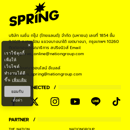
บริษัท เนชั่น กรุ๊ป (ไทยแลนด์) จำกัด (มหาชน)
เลขที่ 1854 ชั้น
9,10,11 ถ.เทพรัตน แขวงบางนาใต้ เขตบางนา, กรุงเทพฯ 10260
×
ติดต่อกองบรรณาธิการ สปริงนิวส์
Email:
เราใช้คุกกี้
springnews_online@nationgroup.com
เพื่อให้
เว็บไซต์
ติดต่อโฆษณาออนไลน์
อีเมลล์
ทำงานได้ดี
teamsales_spring@nationgroup.com
ขึ้น
เพิ่มเติม
STAY CONNECTED
ยอมรับ
ตั้งค่า
PARTNER
THE NATION
NATIONGROUP