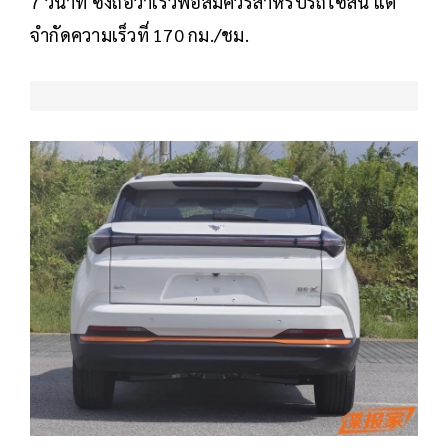
7 วินาที ซึ่งถือว่าเร็วพอสมควรสำหรับรถไซส์นี้ แต่
จำกัดความเร็วที่ 170 กม./ชม.