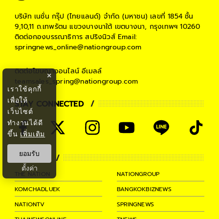
บริษัท เนชั่น กรุ๊ป (ไทยแลนด์) จำกัด (มหาชน)
เลขที่ 1854 ชั้น
9,10,11 ถ.เทพรัตน แขวงบางนาใต้ เขตบางนา, กรุงเทพฯ 10260
ติดต่อกองบรรณาธิการ สปริงนิวส์
Email:
springnews_online@nationgroup.com
ติดต่อโฆษณาออนไลน์
อีเมลล์
×
teamsales_spring@nationgroup.com
เราใช้คุกกี้
เพื่อให้
STAY CONNECTED
เว็บไซต์
ทำงานได้ดี
ขึ้น
เพิ่มเติม
ยอมรับ
PARTNER
ตั้งค่า
THE NATION
NATIONGROUP
KOMCHADLUEK
BANGKOKBIZNEWS
NATIONTV
SPRINGNEWS