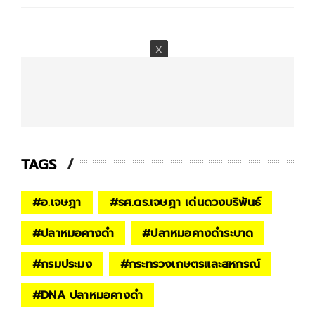
TAGS
#
อ.เจษฎา
#
รศ.ดร.เจษฎา เด่นดวงบริพันธ์
#
ปลาหมอคางดำ
#
ปลาหมอคางดำระบาด
#
กรมประมง
#
กระทรวงเกษตรและสหกรณ์
#
DNA ปลาหมอคางดำ