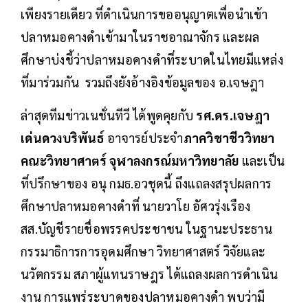
เพียงรายเดียว ที่ดำเนินการขออนุญาตเพื่อนำเข้า
ปลาหมอคางดำเข้ามาในราชอาณาจักร และผล
ศึกษาบ่งชี้ว่าปลาหมอคางดำที่ระบาดในไทยมีแหล่ง
ที่มาร่วมกัน รวมถึงยังอ้างอิงข้อมูลของ อ.เจษฎา
ล่าสุดทีมข่าวเนชั่นทีวี ได้พูดคุยกับ
รศ.ดร.เจษฎา
เด่นดวงบริพันธ์
อาจารย์ประจำ
ภาควิชาชีววิทยา
คณะวิทยาศาตร์ จุฬาลงกรณ์มหาวิทยาลัย
และเป็น
ที่ปรึกษาของ อนุ กมธ.อวชุดนี้ ถึงแถลงสรุปผลการ
ศึกษาปลาหมอคางดำที่ นายวาโย อัศวรุ่งเรือง
สส.บัญชีรายชื่อพรรคประชาชน ในฐานะประธาน
กรรมาธิการการอุดมศึกษา วิทยาศาสตร์ วิจัยและ
นวัตกรรม สภาผู้แทนราษฎร ได้แถลงผลการดำเนิน
งาน การแพร่ระบาดของปลาหมอคางดำ พบว่ามี