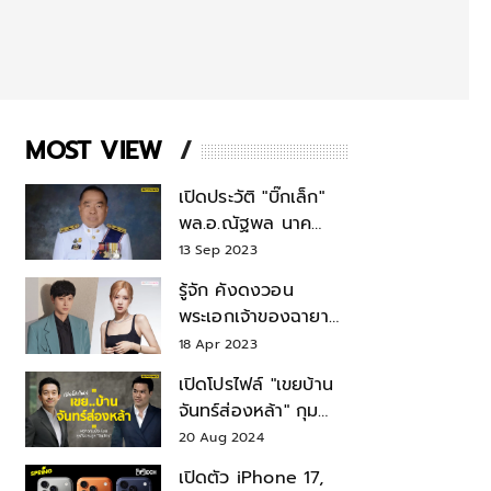
MOST VIEW
เปิดประวัติ "บิ๊กเล็ก"
พล.อ.ณัฐพล นาค
พาณิชย์ จากเลขาฯ
13 Sep 2023
สมช.-เลขาฯ
รู้จัก คังดงวอน
รมว.กลาโหม
พระเอกเจ้าของฉายา
สมบัติแห่งชาติ หลังมี
18 Apr 2023
ข่าว โรเซ่ BLACKPINK
เปิดโปรไฟล์ "เขยบ้าน
จันทร์ส่องหล้า" กุม
บังเหียนธุรกิจตระกูล
20 Aug 2024
"ชินวัตร"
เปิดตัว iPhone 17,