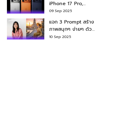
iPhone 17 Pro,
iPhone 17 Air สเปค
09 Sep 2025
ราคา น่าซื้อไหม?
แจก 3 Prompt สร้าง
ภาพสนุกๆ ง่ายๆ ด้วย
Nano Banana ใน
10 Sep 2025
Gemini