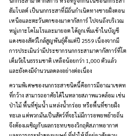
นกกระสามาดากัสการ์ หรือที่รู้จักกันในชื่อนกกระสา
ฮัมโบลต์ เป็นนกกระสาที่มีถิ่นกำเนิดทางชายฝั่งตอน
เหนือและตะวันตกของมาดากัสการ์ ไปจนถึงบริเวณ
หมู่เกาะโคโมโรและมายอต ได้ถูกเพิ่มเข้าในบัญชี
แดงของสัตว์ใกล้สูญพันธุ์ตั้งแต่ปี 2559 เนื่องจากมี
การประเมินว่ามีประชากรนกกระสามาดากัสการ์ที่โต
เต็มวัยในธรรมชาติ เหลือน้อยกว่า 1,000 ตัวแล้ว
และยังคงมีจำนวนลดลงอย่างต่อเนื่อง
ความพิเศษของนกกระสาชนิดนี้คือการมีอาณาเขตท
ที่กว้าง สามารถอาศัยได้ในหลายสภาพแวดล้อม เช่น
ป่าไม้ พื้นที่ชุ่มน้ำ แหล่งน้ำกร่อย หรือพื้นที่ชายฝั่ง
ทะเล แต่พวกมันเป็นสัตว์ที่จะไม่มีการอพยพย้ายถิ่น
จึงต้องเผชิญกับผลกระทบของวิกฤติสภาพอากาศ
และการกระทำของมนุษย์ ที่ทำให้ที่อยู่อาศัยตาม