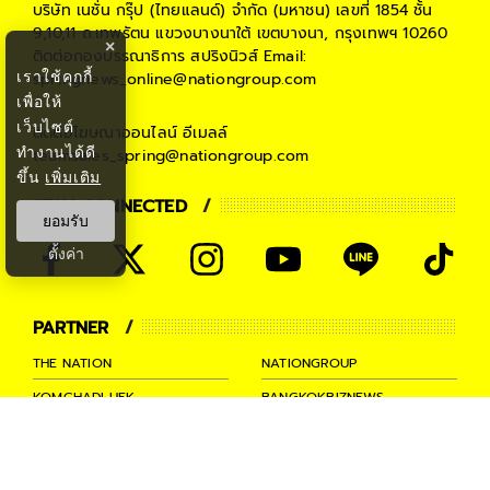
บริษัท เนชั่น กรุ๊ป (ไทยแลนด์) จำกัด (มหาชน)
เลขที่ 1854 ชั้น
9,10,11 ถ.เทพรัตน แขวงบางนาใต้ เขตบางนา, กรุงเทพฯ 10260
×
ติดต่อกองบรรณาธิการ สปริงนิวส์
Email:
เราใช้คุกกี้
springnews_online@nationgroup.com
เพื่อให้
เว็บไซต์
ติดต่อโฆษณาออนไลน์
อีเมลล์
ทำงานได้ดี
teamsales_spring@nationgroup.com
ขึ้น
เพิ่มเติม
STAY CONNECTED
ยอมรับ
ตั้งค่า
PARTNER
THE NATION
NATIONGROUP
KOMCHADLUEK
BANGKOKBIZNEWS
NATIONTV
SPRINGNEWS
THAINEWSONLINE
TNEWS