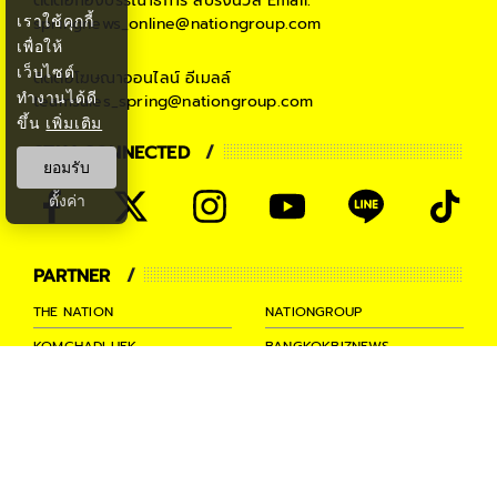
ติดต่อกองบรรณาธิการ สปริงนิวส์
Email:
เราใช้คุกกี้
springnews_online@nationgroup.com
เพื่อให้
เว็บไซต์
ติดต่อโฆษณาออนไลน์
อีเมลล์
ทำงานได้ดี
teamsales_spring@nationgroup.com
ขึ้น
เพิ่มเติม
STAY CONNECTED
ยอมรับ
ตั้งค่า
PARTNER
THE NATION
NATIONGROUP
KOMCHADLUEK
BANGKOKBIZNEWS
NATIONTV
SPRINGNEWS
THAINEWSONLINE
TNEWS
THANSETTAKIJ