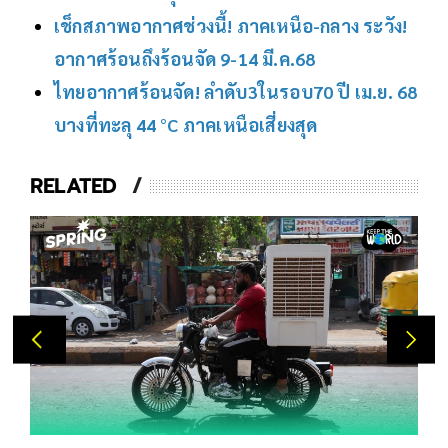
เช็กสภาพอากาศช่วงนี้! ภาคเหนือ-กลาง ระวัง!
อากาศร้อนถึงร้อนจัด 9-14 มี.ค.68
ไทยอากาศร้อนจัด! ลำดับ3ในรอบ70 ปี เม.ย. 68
บางที่ทะลุ 44 °C ภาคเหนือเสี่ยงสุด
RELATED