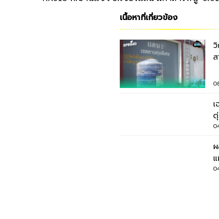
เนื้อหาที่เกี่ยวข้อง
ว
ส
ร
0
เ
0
ผ
แ
จ
0