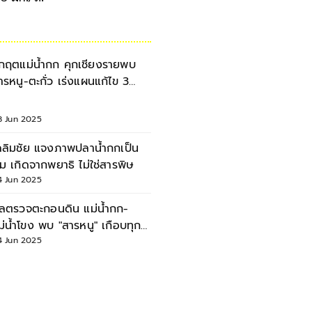
ิกฤตแม่น้ำกก คุกเชียงรายพบ
ารหนู-ตะกั่ว เร่งแผนแก้ไข 3
ะยะ
8 Jun 2025
ฉลิมชัย แจงภาพปลาน้ำกกเป็น
ตุ่ม เกิดจากพยาธิ ไม่ใช่สารพิษ
4 Jun 2025
ลตรวจตะกอนดิน แม่น้ำกก-
ม่น้ำโขง พบ "สารหนู" เกือบทุก
ุด
4 Jun 2025