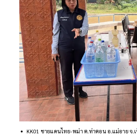
KK01 ชายแดนไทย-พม่า ต.ท่าตอน อ.แม่อาย จ.เชี