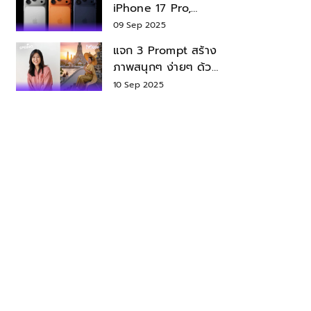
iPhone 17 Pro,
iPhone 17 Air สเปค
09 Sep 2025
ราคา น่าซื้อไหม?
แจก 3 Prompt สร้าง
ภาพสนุกๆ ง่ายๆ ด้วย
Nano Banana ใน
10 Sep 2025
Gemini