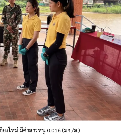
ยงใหม่ มีค่าสารหนู 0.016 (มก./ล.)