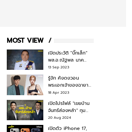
MOST VIEW
เปิดประวัติ "บิ๊กเล็ก"
พล.อ.ณัฐพล นาค
พาณิชย์ จากเลขาฯ
13 Sep 2023
สมช.-เลขาฯ
รู้จัก คังดงวอน
รมว.กลาโหม
พระเอกเจ้าของฉายา
สมบัติแห่งชาติ หลังมี
18 Apr 2023
ข่าว โรเซ่ BLACKPINK
เปิดโปรไฟล์ "เขยบ้าน
จันทร์ส่องหล้า" กุม
บังเหียนธุรกิจตระกูล
20 Aug 2024
"ชินวัตร"
เปิดตัว iPhone 17,