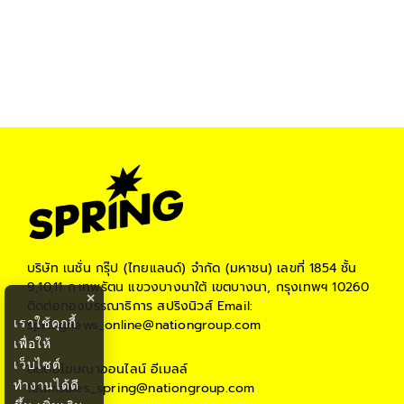
บริษัท เนชั่น กรุ๊ป (ไทยแลนด์) จำกัด (มหาชน)
เลขที่ 1854 ชั้น
9,10,11 ถ.เทพรัตน แขวงบางนาใต้ เขตบางนา, กรุงเทพฯ 10260
×
ติดต่อกองบรรณาธิการ สปริงนิวส์
Email:
เราใช้คุกกี้
springnews_online@nationgroup.com
เพื่อให้
เว็บไซต์
ติดต่อโฆษณาออนไลน์
อีเมลล์
ทำงานได้ดี
teamsales_spring@nationgroup.com