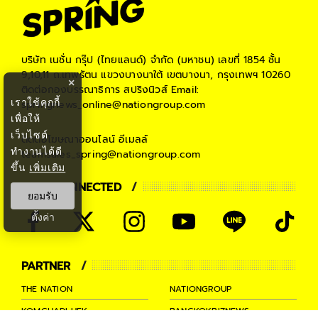
บริษัท เนชั่น กรุ๊ป (ไทยแลนด์) จำกัด (มหาชน)
เลขที่ 1854 ชั้น
9,10,11 ถ.เทพรัตน แขวงบางนาใต้ เขตบางนา, กรุงเทพฯ 10260
×
ติดต่อกองบรรณาธิการ สปริงนิวส์
Email:
เราใช้คุกกี้
springnews_online@nationgroup.com
เพื่อให้
เว็บไซต์
ติดต่อโฆษณาออนไลน์
อีเมลล์
ทำงานได้ดี
teamsales_spring@nationgroup.com
ขึ้น
เพิ่มเติม
STAY CONNECTED
ยอมรับ
ตั้งค่า
PARTNER
THE NATION
NATIONGROUP
KOMCHADLUEK
BANGKOKBIZNEWS