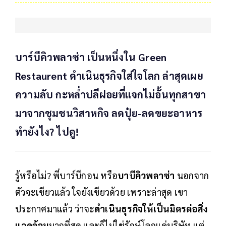
บาร์บีคิวพลาซ่า เป็นหนึ่งใน Green
Restaurent ดำเนินธุรกิจใส่ใจโลก ล่าสุดเผย
ความลับ กะหล่ำปลีฝอยที่แจกไม่อั้นทุกสาขา
มาจากชุมชนวิสาหกิจ ลดปุ๋ย-ลดขยะอาหาร
ทำยังไง? ไปดู!
รู้หรือไม่? พี่บาร์บีกอน หรือ
บาบีคิวพลาซ่า
นอกจาก
ตัวจะเขียวแล้ว ใจยังเขียวด้วย เพราะล่าสุด เขา
ประกาศมาแล้ว ว่าจะ
ดำเนินธุรกิจให้เป็นมิตรต่อสิ่ง
แวดล้อม
มากที่สุด และก็ไม่ใช่รักษ์โลกแค่บริษัท แต่