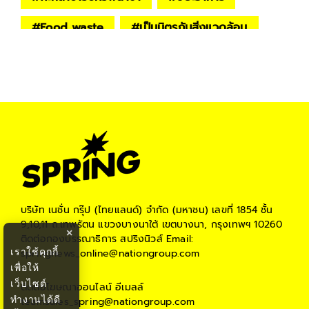
#
Food waste
#
เป็นมิตร​กับสิ่งแวดล้อม​
#
ธุรกิจรักษ์โลก
#
ความยั่งยืน
#
สิ่งแวดล้อม
#
Environment
#
KEEP THE WORLD
#
springnews
บริษัท เนชั่น กรุ๊ป (ไทยแลนด์) จำกัด (มหาชน)
เลขที่ 1854 ชั้น
9,10,11 ถ.เทพรัตน แขวงบางนาใต้ เขตบางนา, กรุงเทพฯ 10260
×
ติดต่อกองบรรณาธิการ สปริงนิวส์
Email:
เราใช้คุกกี้
springnews_online@nationgroup.com
เพื่อให้
เว็บไซต์
ติดต่อโฆษณาออนไลน์
อีเมลล์
ทำงานได้ดี
teamsales_spring@nationgroup.com