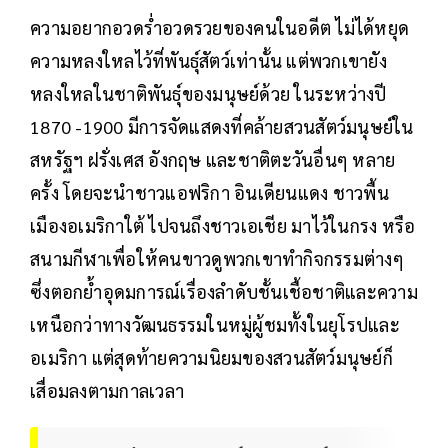
ความอยากอวดร่ำอวดรวยของคนในอดีต ไม่ได้หยุด
ความหลงใหลไว้ที่พันธุ์สัตว์เท่านั้น แต่พวกเขายัง
หลงใหลในชาติพันธุ์ของมนุษย์ด้วย ในระหว่างปี
1870 -1900 มีการจัดแสดงที่คล้ายสวนสัตว์มนุษย์ใน
สหรัฐฯ ฝรั่งเศส อังกฤษ และชาติตะวันอื่นๆ หลาย
ครั้ง โดยจะนำชาวแอฟริกา อินเดียนแดง ชาวพื้น
เมืองอเมริกาใต้ ไปจนถึงชาวเอเชีย มาไว้ในกรง หรือ
สนามกีฬาเพื่อให้คนขาวดูพวกเขาทำกิจกรรมต่างๆ
ซึ่งตอกย้ำอุดมการณ์เรื่องลำดับชั้นเชื้อชาติและความ
เหนือกว่าทางวัฒนธรรมในหมู่ผู้ชมทั้งในยุโรปและ
อเมริกา แต่สุดท้ายความนิยมของสวนสัตว์มนุษย์ก็
เสื่อมลงตามกาลเวลา