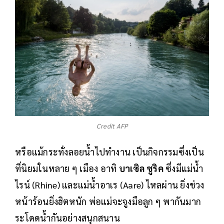
Credit AFP
หรือแม้กระทั่งลอยน้ำไปทำงาน เป็นกิจกรรมซึ่งเป็น
ที่นิยมในหลาย ๆ เมือง อาทิ
บาเซิล ซูริค
ซึ่งมีแม่น้ำ
ไรน์ (Rhine) และแม่น้ำอาเร (Aare) ไหลผ่าน ยิ่งช่วง
หน้าร้อนยิ่งฮิตหนัก พ่อแม่จะจูงมือลูก ๆ พากันมาก
ระโดดน้ำกันอย่างสนุกสนาน