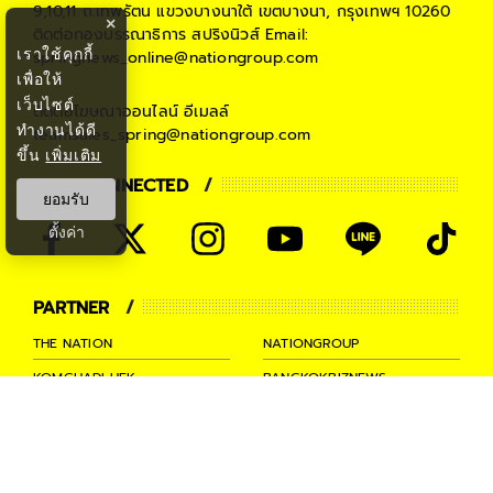
9,10,11 ถ.เทพรัตน แขวงบางนาใต้ เขตบางนา, กรุงเทพฯ 10260
×
ติดต่อกองบรรณาธิการ สปริงนิวส์
Email:
เราใช้คุกกี้
springnews_online@nationgroup.com
เพื่อให้
เว็บไซต์
ติดต่อโฆษณาออนไลน์
อีเมลล์
ทำงานได้ดี
teamsales_spring@nationgroup.com
ขึ้น
เพิ่มเติม
STAY CONNECTED
ยอมรับ
ตั้งค่า
PARTNER
THE NATION
NATIONGROUP
KOMCHADLUEK
BANGKOKBIZNEWS
NATIONTV
SPRINGNEWS
THAINEWSONLINE
TNEWS
THANSETTAKIJ