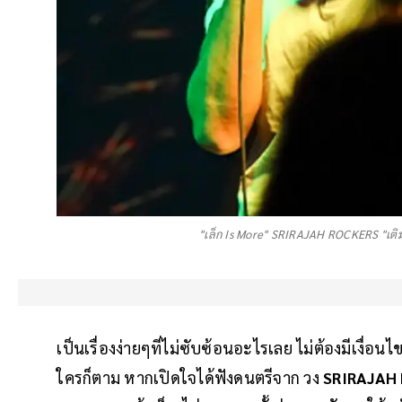
"เล็ก Is More" SRIRAJAH ROCKERS "เติม
เป็นเรื่องง่ายๆที่ไม่ซับซ้อนอะไรเลย ไม่ต้องมีเงื่อนไข
ใครก็ตาม หากเปิดใจได้ฟังดนตรีจาก วง
SRIRAJAH