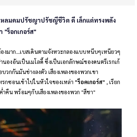
ลมคมปรัชญาปรัชญีชีวิต ดี เล็กแต่ทรงพลัง
า "ร็อกเกอร์ส"
ม่ต้องมาก...เบสเดินตามจังหวะกลองแบบหนึบๆเหนียวๆ
์ทำนองอันเป็นเมโลดี้ ซึ่งเป็นเอกลักษณ์ของดนตรีเรกเก้
สมพอบวกกันมันช่างลงตัว เสียงเพลงของพวกเขา
 แทรกซอนเข้าไปในหัวใจของเหล่า
"ร็อคเกอร์ส"
, เรียก
ับค่ำคืน พร้อมๆกับเสียงเพลงของพวก "สีชา"