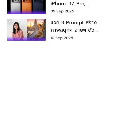
iPhone 17 Pro,
iPhone 17 Air สเปค
09 Sep 2025
ราคา น่าซื้อไหม?
แจก 3 Prompt สร้าง
ภาพสนุกๆ ง่ายๆ ด้วย
Nano Banana ใน
10 Sep 2025
Gemini