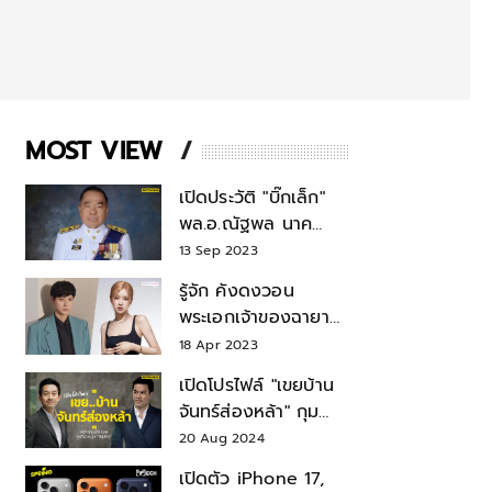
MOST VIEW
เปิดประวัติ "บิ๊กเล็ก"
พล.อ.ณัฐพล นาค
พาณิชย์ จากเลขาฯ
13 Sep 2023
สมช.-เลขาฯ
รู้จัก คังดงวอน
รมว.กลาโหม
พระเอกเจ้าของฉายา
สมบัติแห่งชาติ หลังมี
18 Apr 2023
ข่าว โรเซ่ BLACKPINK
เปิดโปรไฟล์ "เขยบ้าน
จันทร์ส่องหล้า" กุม
บังเหียนธุรกิจตระกูล
20 Aug 2024
"ชินวัตร"
เปิดตัว iPhone 17,