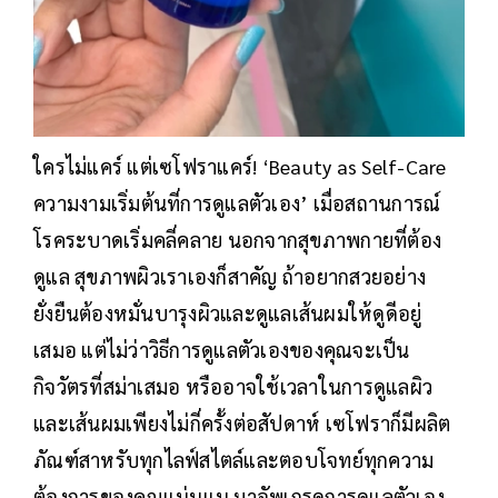
ใครไม่แคร์ แต่เซโฟราแคร์! ‘Beauty as Self-Care
ความงามเริ่มต้นที่การดูแลตัวเอง’ เมื่อสถานการณ์
โรคระบาดเริ่มคลี่คลาย นอกจากสุขภาพกายที่ต้อง
ดูแล สุขภาพผิวเราเองก็สาคัญ ถ้าอยากสวยอย่าง
ยั่งยืนต้องหมั่นบารุงผิวและดูแลเส้นผมให้ดูดีอยู่
เสมอ แต่ไม่ว่าวิธีการดูแลตัวเองของคุณจะเป็น
กิจวัตรที่สม่าเสมอ หรืออาจใช้เวลาในการดูแลผิว
และเส้นผมเพียงไม่กี่ครั้งต่อสัปดาห์ เซโฟราก็มีผลิต
ภัณฑ์สาหรับทุกไลฟ์สไตล์และตอบโจทย์ทุกความ
ต้องการของคุณแน่นแน มาอัพเกรดการดูแลตัวเอง