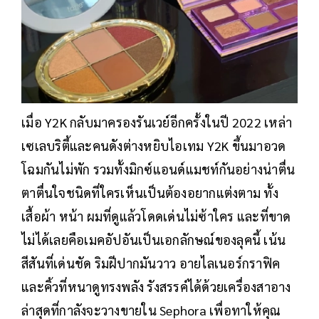
เมื่อ Y2K กลับมาครองรันเวย์อีกครั้งในปี 2022 เหล่า
เซเลบริตี้และคนดังต่างหยิบไอเทม Y2K ขึ้นมาอวด
โฉมกันไม่พัก รวมทั้งมิกซ์แอนด์แมชท์กันอย่างน่าตื่น
ตาตื่นใจชนิดที่ใครเห็นเป็นต้องอยากแต่งตาม ทั้ง
เสื้อผ้า หน้า ผมที่ดูแล้วโดดเด่นไม่ซ้าใคร และที่ขาด
ไม่ได้เลยคือเมคอัปอันเป็นเอกลักษณ์ของลุคนี้ เน้น
สีสันที่เด่นชัด ริมฝีปากมันวาว อายไลเนอร์กราฟิค
และคิ้วที่หนาดูทรงพลัง รังสรรค์ได้ด้วยเครื่องสาอาง
ล่าสุดที่กาลังจะวางขายใน Sephora เพื่อทาให้คุณ