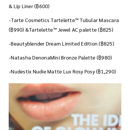
& Lip Liner (฿600)
-Tarte Cosmetics Tartelette™ Tubular Mascara
(฿990) &Tartelette™ Jewel AC palette (฿825)
-Beautyblender Dream Limited Edition (฿825)
-Natasha DenonaMini Bronze Palette (฿980)
-Nudestix Nudie Matte Lux Rosy Posy (฿1,290)