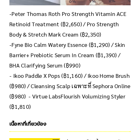
-Peter Thomas Roth Pro Strength Vitamin ACE
Retinoid Treatment (฿2,650) / Pro Strength
Body & Stretch Mark Cream (฿2,350)
-Fyne Bio Calm Watery Essence (฿1,290) / Skin
Barrier+ Prebiotic Serum In Cream (฿1,390) /
BHA Clarifying Serum (฿990)
- Ikoo Paddle X Pops (฿1,160) / Ikoo Home Brush
(฿980) / Cleansing Scalp เฉพาะที่ Sephora Online
(฿980) - Virtue LabsFlourish Volumizing Styler
(฿1,810)
เนื้อหาที่เกี่ยวข้อง