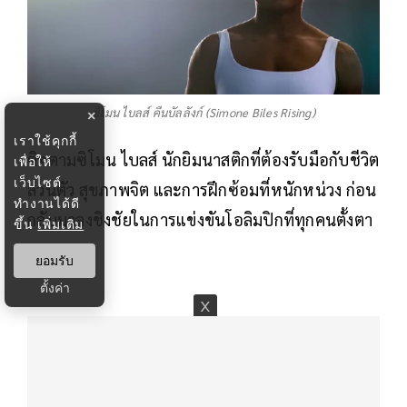
ซิโมน ไบลส์ คืนบัลลังก์ (Simone Biles Rising)
×
เราใช้คุกกี้
ติดตามซิโมน ไบลส์ นักยิมนาสติกที่ต้องรับมือกับชีวิต
เพื่อให้
เว็บไซต์
ส่วนตัว สุขภาพจิต และการฝึกซ้อมที่หนักหน่วง ก่อน
ทำงานได้ดี
กลับมาลงชิงชัยในการแข่งขันโอลิมปิกที่ทุกคนตั้งตา
ขึ้น
เพิ่มเติม
รอ
ยอมรับ
ตั้งค่า
RELATED