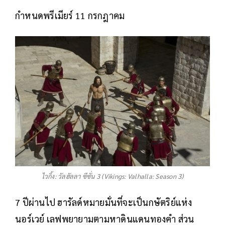
กำหนดพรีเมียร์ 11 กรกฎาคม
ไวกิ้ง: วัลฮัลลา ซีซั่น 3 (Vikings: Valhalla: Season 3)
7 ปีผ่านไป ฮารัลด์หมายมั่นที่จะเป็นกษัตริย์แห่ง
นอร์เวย์ เลฟพยายามตามหาดินแดนทองคำ ส่วน