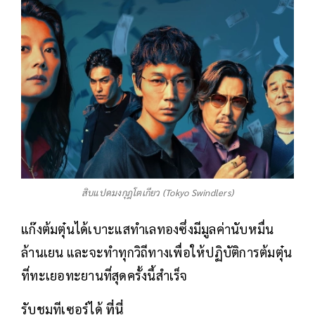
สิบแปดมงกุฎโตเกียว (Tokyo Swindlers)
แก๊งต้มตุ๋นได้เบาะแสทำเลทองซึ่งมีมูลค่านับหมื่น
ล้านเยน และจะทำทุกวิถีทางเพื่อให้ปฏิบัติการต้มตุ๋น
ที่ทะเยอทะยานที่สุดครั้งนี้สำเร็จ
รับชมทีเซอร์ได้
ที่นี่