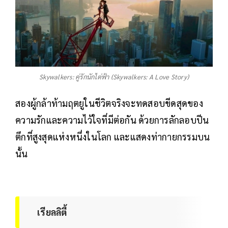
Skywalkers: คู่รักนักไต่ฟ้า (Skywalkers: A Love Story)
สองผู้กล้าท้ามฤตยูในชีวิตจริงจะทดสอบขีดสุดของ
ความรักและความไว้ใจที่มีต่อกัน ด้วยการลักลอบปีน
ตึกที่สูงสุดแห่งหนึ่งในโลก และแสดงท่ากายกรรมบน
นั้น
เรียลลิตี้