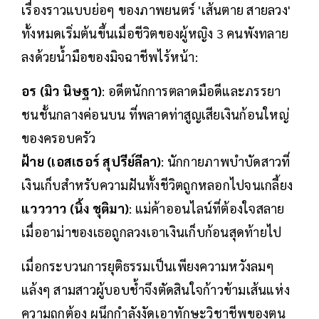
เรื่องราวแบบย่อๆ ของภาพยนตร์ 'เส้นตาย สายลวง'
ทั้งหมดเริ่มต้นขึ้นเมื่อชีวิตของผู้หญิง 3 คนพังทลาย
ลงด้วยน้ำมือของมิจฉาชีพไร้หน้า:
อร (มิว นิษฐา)
: อดีตนักการตลาดมือดีและภรรยา
ชนชั้นกลางค่อนบน ที่พลาดท่าสูญเสียเงินก้อนใหญ่
ของครอบครัว
ฝ้าย (เอสเธอร์ สุปรีย์ลีลา)
: นักกายภาพบำบัดสาวที่
เงินเก็บสำหรับความฝันทั้งชีวิตถูกหลอกไปจนเกลี้ยง
แวววาว (นิ้ง ชุติมา)
: แม่ค้าออนไลน์ที่ต้องใจสลาย
เมื่ออาม่าของเธอถูกลวงเอาเงินเก็บก้อนสุดท้ายไป
เมื่อกระบวนการยุติธรรมเป็นเพียงความหวังลมๆ
แล้งๆ สามสาวผู้บอบช้ำจึงตัดสินใจก้าวข้ามเส้นแห่ง
ความถูกต้อง ผนึกกำลังงัดเอาทักษะวิชาชีพของตน