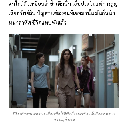
คนใกล้ตัวเหยียบย่ำซ้ำเติมนั้น เจ็บปวดไม่แพ้การสูญ
เสียทรัพย์สิน ปัญหาแต่ละคนที่เจอมานั้น มันก็หนัก
หนาสาหัส ชีวิตแทบพังแล้ว
รีวิว เส้นตาย สายลวง เมื่อเหยื่อไร้ที่พึ่ง ถึงเวลาข้ามเส้นศีลธรรม ทวง
ความยุติธรรม