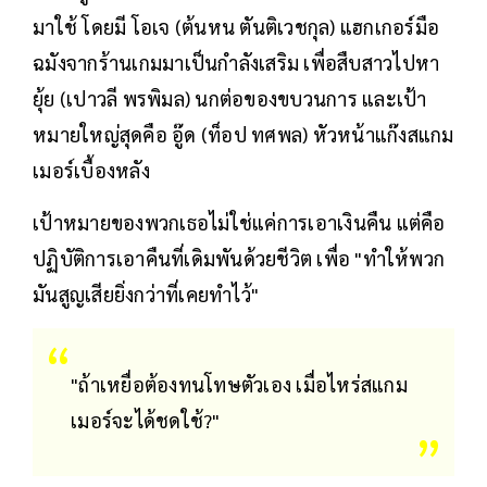
มาใช้ โดยมี โอเจ (ต้นหน ตันติเวชกุล) แฮกเกอร์มือ
ฉมังจากร้านเกมมาเป็นกำลังเสริม เพื่อสืบสาวไปหา
ยุ้ย (เปาวลี พรพิมล) นกต่อของขบวนการ และเป้า
หมายใหญ่สุดคือ อู๊ด (ท็อป ทศพล) หัวหน้าแก๊งสแกม
เมอร์เบื้องหลัง
เป้าหมายของพวกเธอไม่ใช่แค่การเอาเงินคืน แต่คือ
ปฏิบัติการเอาคืนที่เดิมพันด้วยชีวิต เพื่อ "ทำให้พวก
มันสูญเสียยิ่งกว่าที่เคยทำไว้"
"ถ้าเหยื่อต้องทนโทษตัวเอง เมื่อไหร่สแกม
เมอร์จะได้ชดใช้?"