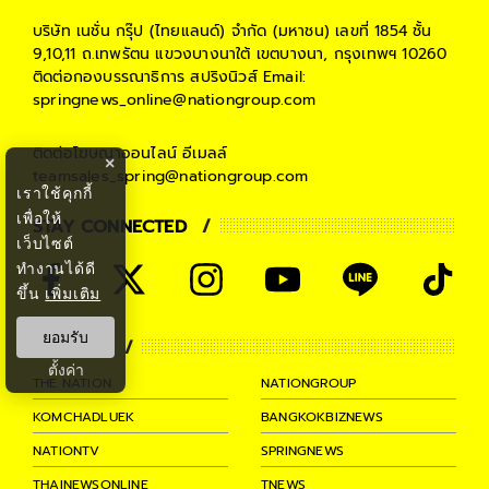
บริษัท เนชั่น กรุ๊ป (ไทยแลนด์) จำกัด (มหาชน)
เลขที่ 1854 ชั้น
9,10,11 ถ.เทพรัตน แขวงบางนาใต้ เขตบางนา, กรุงเทพฯ 10260
ติดต่อกองบรรณาธิการ สปริงนิวส์
Email:
springnews_online@nationgroup.com
ติดต่อโฆษณาออนไลน์
อีเมลล์
×
teamsales_spring@nationgroup.com
เราใช้คุกกี้
เพื่อให้
STAY CONNECTED
เว็บไซต์
ทำงานได้ดี
ขึ้น
เพิ่มเติม
ยอมรับ
PARTNER
ตั้งค่า
THE NATION
NATIONGROUP
KOMCHADLUEK
BANGKOKBIZNEWS
NATIONTV
SPRINGNEWS
THAINEWSONLINE
TNEWS