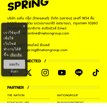
บริษัท เนชั่น กรุ๊ป (ไทยแลนด์) จำกัด (มหาชน)
เลขที่ 1854 ชั้น
9,10,11 ถ.เทพรัตน แขวงบางนาใต้ เขตบางนา, กรุงเทพฯ 10260
×
ติดต่อกองบรรณาธิการ สปริงนิวส์
Email:
เราใช้คุกกี้
springnews_online@nationgroup.com
เพื่อให้
เว็บไซต์
ติดต่อโฆษณาออนไลน์
อีเมลล์
ทำงานได้ดี
teamsales_spring@nationgroup.com
ขึ้น
เพิ่มเติม
STAY CONNECTED
ยอมรับ
ตั้งค่า
PARTNER
THE NATION
NATIONGROUP
KOMCHADLUEK
BANGKOKBIZNEWS