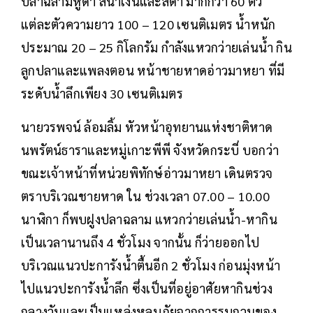
ปลาฉลามหูดำ สีน้ำเงินและสีดำ มากกว่า 60 ตัว
แต่ละตัวความยาว 100 – 120 เซนติเมตร น้ำหนัก
ประมาณ 20 – 25 กิโลกรัม กำลังแหวกว่ายเล่นน้ำ กิน
ลูกปลาและแพลงตอน หน้าชายหาดอ่าวมาหยา ที่มี
ระดับน้ำลึกเพียง 30 เซนติเมตร
นายวรพจน์ ล้อมลิ้ม หัวหน้าอุทยานแห่งชาติหาด
นพรัตน์ธาราและหมู่เกาะพีพี จังหวัดกระบี่ บอกว่า
ขณะเจ้าหน้าที่หน่วยพิทักษ์อ่าวมาหยา เดินตรวจ
ตราบริเวณชายหาด ใน ช่วงเวลา 07.00 – 10.00
นาฬิกา ก็พบฝูงปลาฉลาม แหวกว่ายเล่นน้ำ-หากิน
เป็นเวลานานถึง 4 ชั่วโมง จากนั้น ก็ว่ายออกไป
บริเวณแนวปะการังน้ำตื้นอีก 2 ชั่วโมง ก่อนมุ่งหน้า
ไปแนวปะการังน้ำลึก ซึ่งเป็นที่อยู่อาศัยหากินช่วง
กลางวันและเป็นแหล่งหลบภัยจากการรบกวนของ