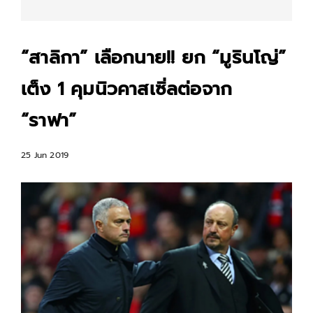
“สาลิกา” เลือกนาย!! ยก “มูรินโญ่”
เต็ง 1 คุมนิวคาสเซิ่ลต่อจาก
“ราฟา”
25 Jun 2019