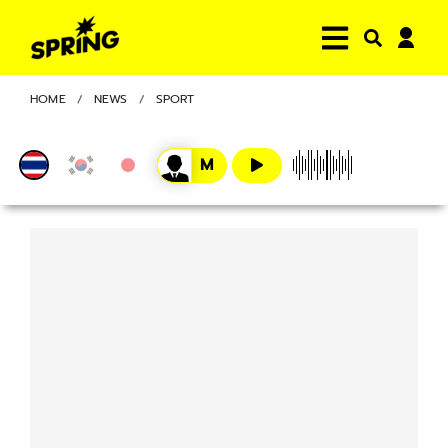
HOME
NEWS
SPORT