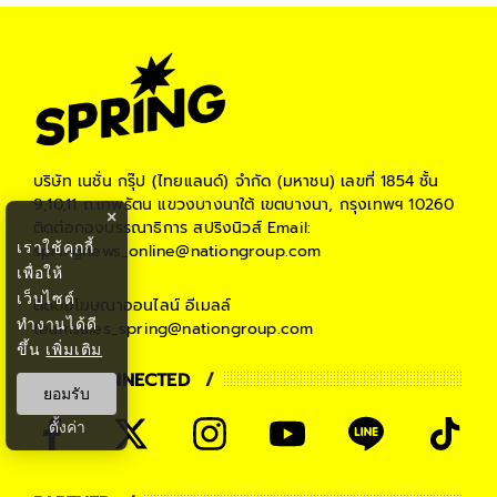
บริษัท เนชั่น กรุ๊ป (ไทยแลนด์) จำกัด (มหาชน)
เลขที่ 1854 ชั้น
9,10,11 ถ.เทพรัตน แขวงบางนาใต้ เขตบางนา, กรุงเทพฯ 10260
×
ติดต่อกองบรรณาธิการ สปริงนิวส์
Email:
เราใช้คุกกี้
springnews_online@nationgroup.com
เพื่อให้
เว็บไซต์
ติดต่อโฆษณาออนไลน์
อีเมลล์
ทำงานได้ดี
teamsales_spring@nationgroup.com
ขึ้น
เพิ่มเติม
STAY CONNECTED
ยอมรับ
ตั้งค่า