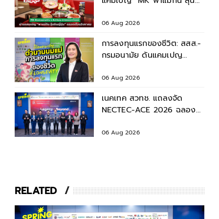
แคมเปญ “MK พาแม่กิน ลุ้น
บินญี่ปุ่น” ตลอดเดือนสิงหาคม
2569
06 Aug 2026
การลงทุนแรกของชีวิต: สสส.-
กรมอนามัย ดันแคมเปญ
“ตำนานนมแม่” หนุนเด็กไทย
เติบโตอย่างยั่งยืน
06 Aug 2026
เนคเทค สวทช. แถลงจัด
NECTEC-ACE 2026 ฉลอง
40 ปี เนคเทค 'Legacy &
Beyond'
06 Aug 2026
RELATED