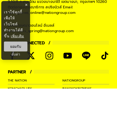
9,10,11 ถ.เทพรัตน แขวงบางนาใต้ เขตบางนา, กรุงเทพฯ 10260
×
ติดต่อกองบรรณาธิการ สปริงนิวส์
Email:
เราใช้คุกกี้
springnews_online@nationgroup.com
เพื่อให้
เว็บไซต์
ติดต่อโฆษณาออนไลน์
อีเมลล์
ทำงานได้ดี
teamsales_spring@nationgroup.com
ขึ้น
เพิ่มเติม
STAY CONNECTED
ยอมรับ
ตั้งค่า
PARTNER
THE NATION
NATIONGROUP
KOMCHADLUEK
BANGKOKBIZNEWS
NATIONTV
SPRINGNEWS
THAINEWSONLINE
TNEWS
THANSETTAKIJ