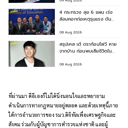
ล็กเมล
09 Aug 2026
4 กระทรวง ลุย 6 แผน เร่ง
ล้อมคอกก่อเหตุรุนแรง ดัน
มาตรฐานความปลอดภัยสถาน
ศึกษา
08 Aug 2026
สรุปเคส เต้ ดราก้อนไฟว์ หาย
จากบ้าน ก่อนพบเสียชีวิตใน
เจ้าพระยา
08 Aug 2026
ที่ผ่านมา ดีอีเองก็ไม่ได้นิ่งนอนใจและพยายาม
ดำเนินการทางกฎหมายอยู่ตลอด และด้วยเหตุนี้ภาย
ใต้การอำนวยการของ รมว.ดิจิทัลเพื่อเศรษฐกิจและ
สังคม ร่วมกับผู้บัญชาการตำรวจแห่งชาติ และผู้