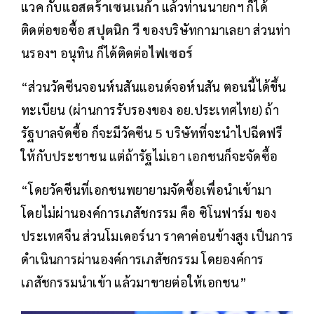
แวค กับ
แอสตร้าเซนเนก้า
แล้วท่านนายกฯ ก็ได้
ติดต่อขอซื้อ
สปุตนิก วี
ของบริษัทกามาเลยา ส่วนท่า
นรองฯ อนุทิน ก็ได้ติดต่อ
ไฟเซอร์
“ส่วนวัคซีนจอนห์นสันแอนด์จอห์นสัน ตอนนี้ได้ขึ้น
ทะเบียน (ผ่านการรับรองของ อย.ประเทศไทย) ถ้า
รัฐบาลจัดซื้อ ก็จะมีวัคซีน 5 บริษัทที่จะนำไปฉีดฟรี
ให้กับประชาชน แต่ถ้ารัฐไม่เอา เอกชนก็จะจัดซื้อ
“โดยวัคซีนที่เอกชนพยายามจัดซื้อเพื่อนำเข้ามา
โดยไม่ผ่านองค์การเภสัชกรรม คือ ซิโนฟาร์ม ของ
ประเทศจีน ส่วนโมเดอร์นา ราคาค่อนข้างสูง เป็นการ
ดำเนินการผ่านองค์การเภสัชกรรม โดยองค์การ
เภสัชกรรมนำเข้า แล้วมาขายต่อให้เอกชน”