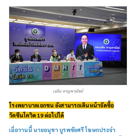
เฉลิม หาญพาณิชย์
โรงพยาบาลเอกชน ยังสามารถเดินหน้าจัดซื้อ
วัคซีนโควิด 19 ต่อไปได้
เมื่อวานนี้ นายอนุชา บูรพชัยศรี โฆษกประจำ