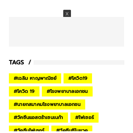
TAGS
#
เฉลิม หาญพาณิชย์
#
โควิด19
#
โควิด 19
#
โรงพยาบาลเอกชน
#
นายกสมาคมโรงพยาบาลเอกชน
#
วัคซีนแอสตร้าเซนเนก้า
#
ไฟเซอร์
#
วัคซีนไฟเซอร์
#
วัคซีนซิโนแวค