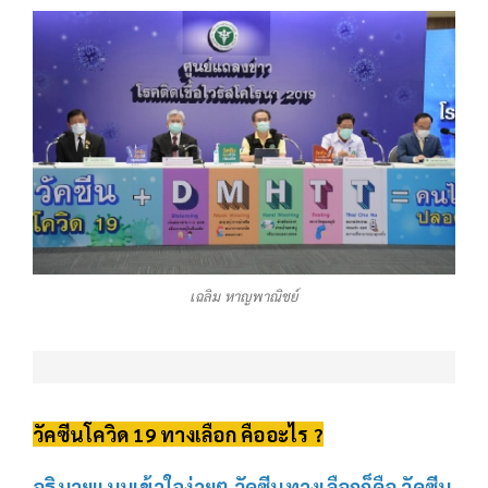
เฉลิม หาญพาณิชย์
วัคซีนโควิด 19 ทางเลือก คืออะไร ?
อธิบายแบบเข้าใจง่ายๆ วัคซีนทางเลือกก็คือ วัคซีน