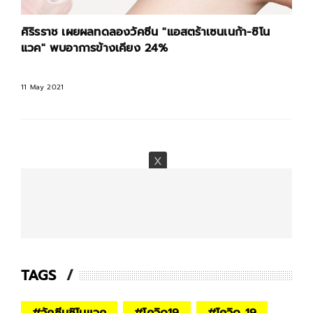
ศิริรราช เผยผลทดลองวัคซีน "แอสตร้าเซนเนก้า-ซิโน
แวค" พบอาการข้างเคียง 24%
11 May 2021
TAGS
#
วัคซีนซิโนแวค
#
โควิด19
#
โควิด 19