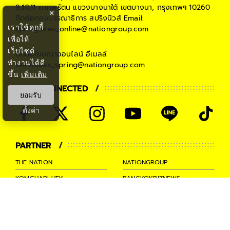
9,10,11 ถ.เทพรัตน แขวงบางนาใต้ เขตบางนา, กรุงเทพฯ 10260
×
ติดต่อกองบรรณาธิการ สปริงนิวส์
Email:
เราใช้คุกกี้
springnews_online@nationgroup.com
เพื่อให้
เว็บไซต์
ติดต่อโฆษณาออนไลน์
อีเมลล์
ทำงานได้ดี
teamsales_spring@nationgroup.com
ขึ้น
เพิ่มเติม
STAY CONNECTED
ยอมรับ
ตั้งค่า
PARTNER
THE NATION
NATIONGROUP
KOMCHADLUEK
BANGKOKBIZNEWS
NATIONTV
SPRINGNEWS
THAINEWSONLINE
TNEWS
THANSETTAKIJ