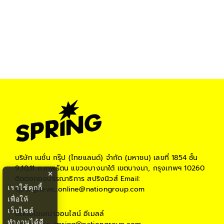
บริษัท เนชั่น กรุ๊ป (ไทยแลนด์) จำกัด (มหาชน)
เลขที่ 1854 ชั้น
9,10,11 ถ.เทพรัตน แขวงบางนาใต้ เขตบางนา, กรุงเทพฯ 10260
×
ติดต่อกองบรรณาธิการ สปริงนิวส์
Email:
เราใช้คุกกี้
springnews_online@nationgroup.com
เพื่อให้
เว็บไซต์
ติดต่อโฆษณาออนไลน์
อีเมลล์
ทำงานได้ดี