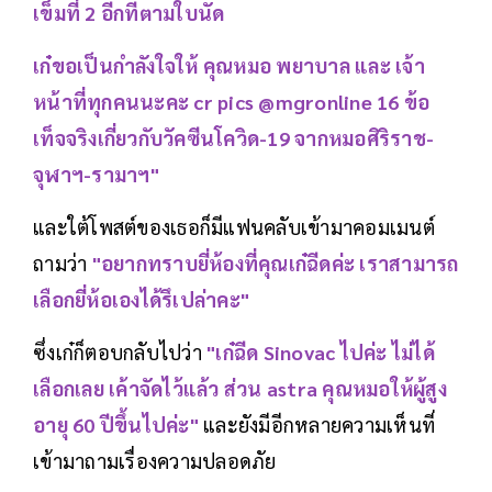
เข็มที่ 2 อีกทีตามใบนัด
เก๋ขอเป็นกำลังใจให้ คุณหมอ พยาบาล และ เจ้า
หน้าที่ทุกคนนะคะ cr pics @mgronline 16 ข้อ
เท็จจริงเกี่ยวกับวัคซีนโควิด-19 จากหมอศิริราช-
จุฬาฯ-รามาฯ"
และใต้โพสต์ของเธอก็มีแฟนคลับเข้ามาคอมเมนต์
ถามว่า
"อยากทราบยี่ห้องที่คุณเก๋ฉีดค่ะ เราสามารถ
เลือกยี่ห้อเองได้รึเปล่าคะ"
ซึ่งเก๋ก็ตอบกลับไปว่า
"เก๋ฉีด Sinovac ไปค่ะ ไม่ได้
เลือกเลย เค้าจัดไว้แล้ว ส่วน astra คุณหมอให้ผู้สูง
อายุ 60 ปีขึ้นไปค่ะ"
และยังมีอีกหลายความเห็นที่
เข้ามาถามเรื่องความปลอดภัย