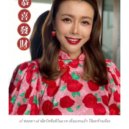
เก๋ ชลลดา เล่าฉีดวัคซีนซิโนแวค เข็มแรกแล้ว ไร้ผลข้างเคียง