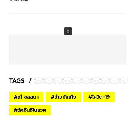
TAGS
#
เก๋ ชลลดา
#
ข่าวบันเทิง
#
โควิด-19
#
วัคซีนซิโนแวค