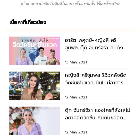
เก๋ ชลลดา เล่าฉีดวัคซีนซิโนแวค เข็มแรกแล้ว ไร้ผลข้างเคียง
เนื้อหาที่เกี่ยวข้อง
อาร์ต พศุตม์-หญิงลี ศรี
จุมพล-ตุ๊ก จันทร์จิรา คนดัง
มั่นใจฉีดวัคซีนซิโนแวค
13 May 2021
หญิงลี ศรีจุมพล รีวิวหลังฉีด
วัคซีนซิโนแวค ยันไม่มีอาการ
ข้างเคียงใดๆ
12 May 2021
ตุ๊ก จันทร์จิรา แจงใครที่ลังเลไม่
อยากฉีดวัคซีน ลั่นตนขอฉีด
เอง พร้อมมาก!
12 May 2021